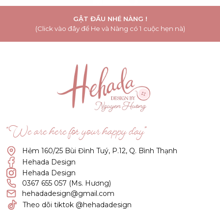
GẬT ĐẦU NHÉ NÀNG !
(Click vào đây để He và Nàng có 1 cuộc hẹn nà)
“We are here for your happy day”
Hẻm 160/25 Bùi Đình Tuý, P.12, Q. Bình Thạnh
Hehada Design
Hehada Design
0367 655 057 (Ms. Hương)
hehadadesign@gmail.com
Theo dõi tiktok @hehadadesign