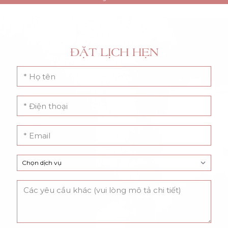
ĐẶT LỊCH HẸN