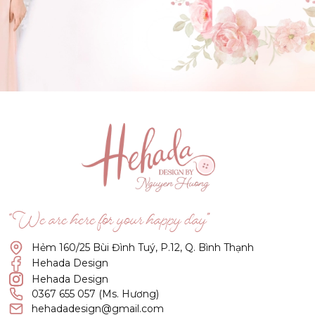
GẬT ĐẦU NHÉ NÀNG !
(Click vào đây để He và Nàng có 1 cuộc hẹn nà)
“We are here for your happy day”
Hẻm 160/25 Bùi Đình Tuý, P.12, Q. Bình Thạnh
Hehada Design
Hehada Design
0367 655 057 (Ms. Hương)
hehadadesign@gmail.com