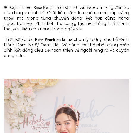
🌹 Cụm thêu 𝐑𝐨𝐬𝐞 𝐏𝐞𝐚𝐜𝐡 nổi bật nơi vai và eo, mang đến sự
dịu dàng và tinh tế. Chất liệu gấm lụa mềm mại giúp nàng
thoải mái trong từng chuyển động, kết hợp cùng hàng
ngọc tròn vẹn đính kết thủ công, tạo nên tổng thể thanh
tao, yêu kiều cho nàng trong ngày vui.
Thiết kế áo dài 𝐑𝐨𝐬𝐞 𝐏𝐞𝐚𝐜𝐡 sẽ là lựa chọn lý tưởng cho Lễ Đính
Hôn/ Dạm Ngõ/ Đám Hỏi. Và nàng có thể phối cùng mấn
đính kết đồng điệu để hoàn thiện vẻ ngoài rạng rỡ và duyên