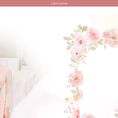
Light Camel
ĐẶT LỊCH HẸN