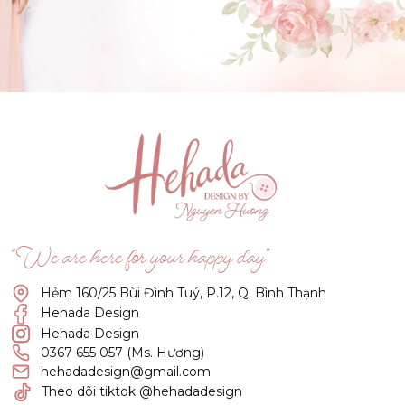
GẬT ĐẦU NHÉ NÀNG !
(Click vào đây để He và Nàng có 1 cuộc hẹn nà)
“We are here for your happy day”
Hẻm 160/25 Bùi Đình Tuý, P.12, Q. Bình Thạnh
Hehada Design
Hehada Design
0367 655 057 (Ms. Hương)
hehadadesign@gmail.com
Theo dõi tiktok @hehadadesign