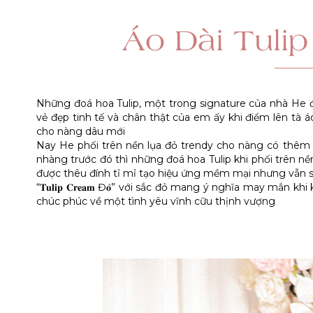
Áo Dài Tuli
Những đoá hoa Tulip, một trong signature của nhà He đ
vẻ đẹp tinh tế và chân thật của em ấy khi điểm lên tà 
cho nàng dâu mới
Nay He phối trên nền lụa đỏ trendy cho nàng có thêm
nhàng trước đó thì những đoá hoa Tulip khi phối trên nền
được thêu đính tỉ mỉ tạo hiệu ứng mềm mại nhưng vẫn 
“𝐓𝐮𝐥𝐢𝐩 𝐂𝐫𝐞𝐚𝐦 Đ𝐨̉” với sắc đỏ mang ý nghĩa may mắn