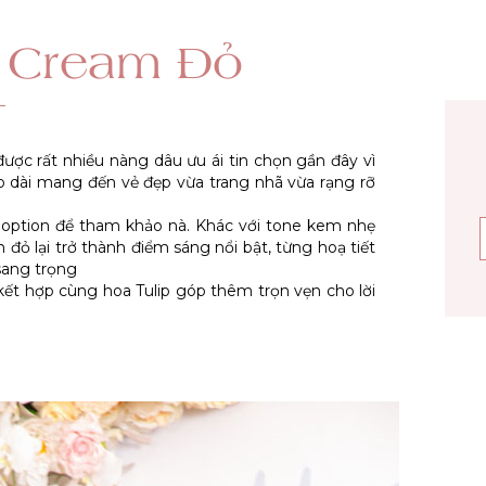
p Cream Đỏ
ược rất nhiều nàng dâu ưu ái tin chọn gần đây vì
áo dài mang đến vẻ đẹp vừa trang nhã vừa rạng rỡ
 option để tham khảo nà. Khác với tone kem nhẹ
 đỏ lại trở thành điểm sáng nổi bật, từng hoạ tiết
sang trọng
 khi kết hợp cùng hoa Tulip góp thêm trọn vẹn cho lời