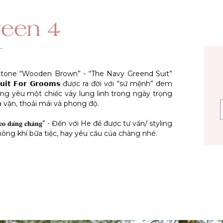
een 4
t tone “Wooden Brown” - “The Navy Greend Suit”
𝘁 𝗙𝗼𝗿 𝗚𝗿𝗼𝗼𝗺𝘀 được ra đời với “sứ mệnh” đem
ng yêu một chiếc váy lung linh trong ngày trọng
a vặn, thoải mái và phong độ.
 𝐭𝐡𝐞𝐨 𝐝𝐚́𝐧𝐠 𝐜𝐡𝐚̀𝐧𝐠” - Đến với He để được tư vấn/ styling
không khí bữa tiệc, hay yêu cầu của chàng nhé.