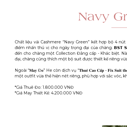
Navy Gr
Chất liệu vải Cashmere “Navy Green” kết hợp bộ 4 nú
điểm nhấn thú vị cho ngày trọng đại của chàng. 𝗕𝗦𝗧 𝗦𝘂
đến cho chàng một Collection Đẳng cấp - Khác biệt. Nà
đại, chàng cũng thích một bộ suit được thiết kế riêng vừ
Ngoài “𝐌𝐚𝐲 Đ𝐨” He còn dịch vụ “𝐓𝐡𝐮𝐞̂ 𝐂𝐚𝐨 𝐂𝐚̂́𝐩 - 𝐅𝐢𝐱 𝐒𝐮𝐢𝐭
một outfit vừa thể hiện nét riêng, phù hợp với sắc vóc, 
*Giá Thuê Đo: 1.800.000 VNĐ