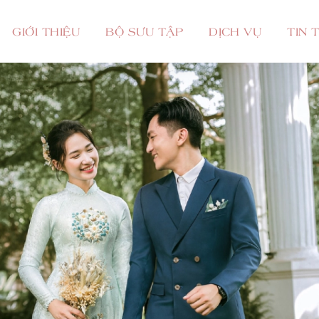
GIỚI THIỆU
BỘ SƯU TẬP
DỊCH VỤ
TIN 