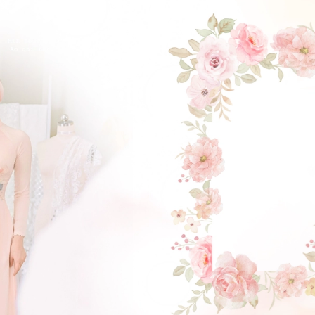
ĐẶT LỊCH HẸN
GẬT ĐẦU NHÉ NÀNG !