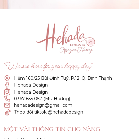
(Click vào đây để He và Nàng có 1 cuộc hẹn nà)
“We are here for your happy day”
Hẻm 160/25 Bùi Đình Tuý, P.12, Q. Bình Thạnh
Hehada Design
Hehada Design
0367 655 057 (Ms. Hương)
hehadadesign@gmail.com
Theo dõi tiktok @hehadadesign
MỘT VÀI THÔNG TIN CHO NÀNG