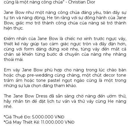
cũng là một nàng công chúa” - Christian Dior
Jane Bow như một nàng công chúa đáng yêu, tràn đầy sự
tự tin và năng động, He tin rằng với sự đồng hành của Jane
Bow, giấc mơ trở thành công chúa của nàng sẽ trở thành
hiện thực.
Điểm nhấn của Jane Bow là chiếc nơ xinh trước ngực váy,
thiết kế này giúp tạo cảm giác ngực tròn và đầy đặn hơn,
cùng với form dáng đứng xoè nhẹ, tùng váy đến mắt cá
chân sẽ khiến từng bước di chuyển của nàng nhẹ nhàng
thoải mái.
Em váy Jane Bow phù hợp cho nàng trong lúc chào bàn
hoặc chụp pre-wedding cùng chàng, một chút decor tone
trầm ấm hoặc tone pastel ngọt ngào cũng là một trong
những sự lựa chọn đáng tham khảo.
The Jane Bow Dress đã sẵn sàng chờ nàng đến ướm thử,
hãy nhắn tin để đặt lịch tư vấn và thử váy cùng He nàng
nhé.
*Giá Thuê Đo: 5.000.000 VNĐ