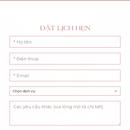
ĐẶT LỊCH HẸN