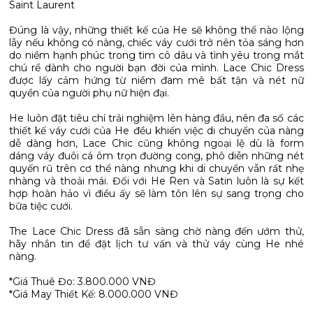
Saint Laurent
Đúng là vậy, những thiết kế của He sẽ không thể nào lộng
lẫy nếu không có nàng, chiếc váy cưới trở nên tỏa sáng hơn
do niềm hạnh phúc trong tim cô dâu và tình yêu trong mắt
chú rể dành cho người bạn đời của mình. Lace Chic Dress
được lấy cảm hứng từ niềm đam mê bất tận và nét nữ
quyền của người phụ nữ hiện đại.
He luôn đặt tiêu chí trải nghiệm lên hàng đầu, nên đa số các
thiết kế váy cưới của He đều khiến việc di chuyển của nàng
dễ dàng hơn, Lace Chic cũng không ngoại lệ dù là form
dáng váy đuôi cá ôm trọn đường cong, phô diễn những nét
quyến rũ trên cơ thể nàng nhưng khi di chuyển vẫn rất nhẹ
nhàng và thoải mái. Đối với He Ren và Satin luôn là sự kết
hợp hoàn hảo vì điều ấy sẽ làm tôn lên sự sang trọng cho
bữa tiệc cưới.
The Lace Chic Dress đã sẵn sàng chờ nàng đến ướm thử,
hãy nhắn tin để đặt lịch tư vấn và thử váy cùng He nhé
nàng.
*Giá Thuê Đo: 3.800.000 VNĐ