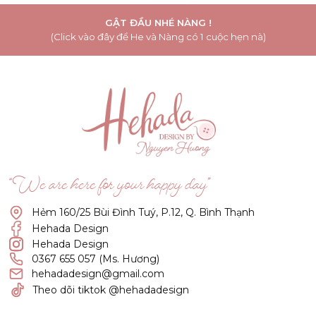
GẬT ĐẦU NHÉ NÀNG !
(Click vào đây để He và Nàng có 1 cuộc hẹn nà)
“We are here for your happy day”
Hẻm 160/25 Bùi Đình Tuý, P.12, Q. Bình Thạnh
Hehada Design
Hehada Design
0367 655 057 (Ms. Hương)
hehadadesign@gmail.com
Theo dõi tiktok @hehadadesign