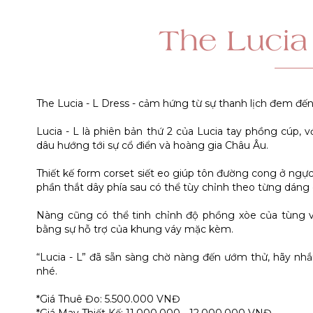
The Lucia
The Lucia - L Dress - cảm hứng từ sự thanh lịch đem đế
Lucia - L là phiên bản thứ 2 của Lucia tay phồng cúp, 
dâu hướng tới sự cổ điển và hoàng gia Châu Âu.
Thiết kế form corset siết eo giúp tôn đường cong ở ngự
phần thắt dây phía sau có thể tùy chỉnh theo từng dáng 
Nàng cũng có thể tinh chỉnh độ phồng xòe của tùng 
bằng sự hỗ trợ của khung váy mặc kèm.
“Lucia - L” đã sẵn sàng chờ nàng đến ướm thử, hãy nhắ
nhé.
*Giá Thuê Đo: 5.500.000 VNĐ