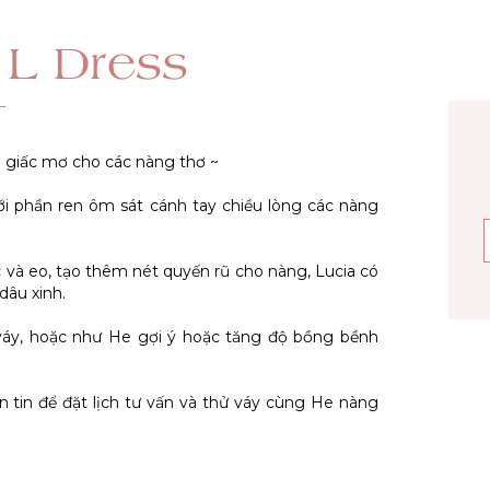
 L Dress
n giấc mơ cho các nàng thơ ~
với phần ren ôm sát cánh tay chiều lòng các nàng
c và eo, tạo thêm nét quyến rũ cho nàng, Lucia có
dâu xinh.
váy, hoặc như He gợi ý hoặc tăng độ bồng bềnh
n tin để đặt lịch tư vấn và thử váy cùng He nàng