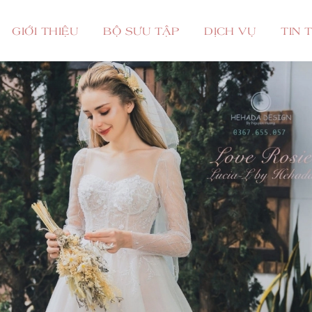
GIỚI THIỆU
BỘ SƯU TẬP
DỊCH VỤ
TIN 