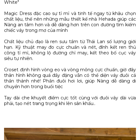
White"
Magic Dress đặc cao sự tỉ mỉ và tinh tế ngay từ khâu chọn
chất liệu, thế nên những mẫu thiết kế nhà Hehada giúp các
Nàng an tâm hơn và dễ dàng hơn trên con đường tìm kiếm
chiếc váy trong mơ của mình
Chất liệu chủ đạo là ren sưu tầm từ Thái Lan số lượng giới
hạn. Kỹ thuật may đo cực chuẩn và nét, đính kết ren thủ
công tỉ mỉ, không lộ đường chỉ may, kết theo bố cục váy
siêu tự nhiên.
Croset định hình vòng eo và vòng mông cực chuẩn, giờ đây
thân hình không quá đầy đặng vẫn có thể diện váy đuôi cá
thần thánh nhé! Phần đuôi hơi lơi, giúp Nàng dễ dàng di
chuyển hơn trong buổi tiệc
Tay dài che khuyết điểm cực tốt cùng với đuôi váy dài vừa