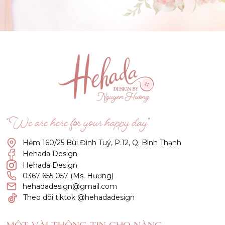
GẬT ĐẦU NHÉ NÀNG !
(Click vào đây để He và Nàng có 1 cuộc hẹn nà)
“We are here for your happy day”
Hẻm 160/25 Bùi Đình Tuý, P.12, Q. Bình Thạnh
Hehada Design
Hehada Design
0367 655 057 (Ms. Hương)
hehadadesign@gmail.com
Theo dõi tiktok @hehadadesign
MỘT VÀI THÔNG TIN CHO NÀNG