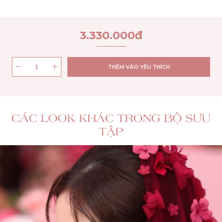
3.330.000
đ
THÊM VÀO YÊU THÍCH
CÁC LOOK KHÁC TRONG BỘ SƯU
TẬP