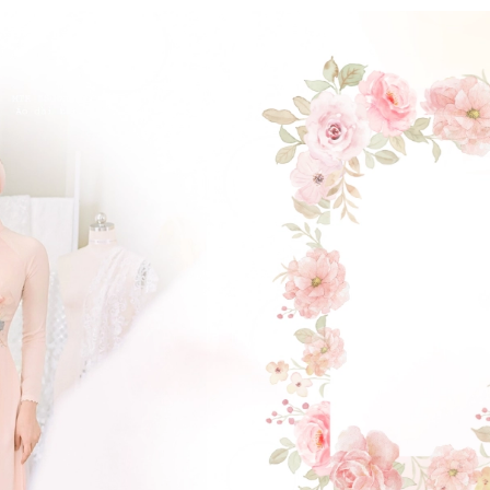
ĐẶT LỊCH HẸN