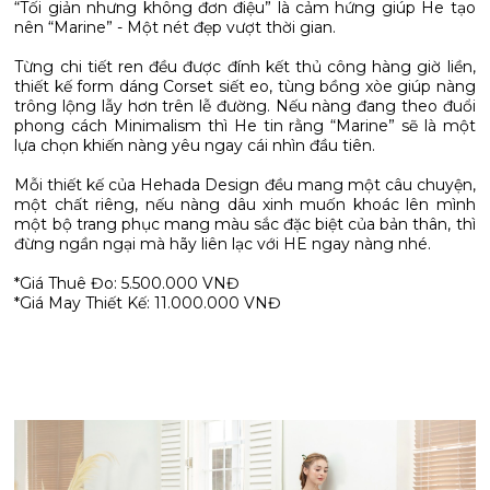
“Tối giản nhưng không đơn điệu” là cảm hứng giúp He tạo
nên “Marine” - Một nét đẹp vượt thời gian.
Từng chi tiết ren đều được đính kết thủ công hàng giờ liền,
thiết kế form dáng Corset siết eo, tùng bồng xòe giúp nàng
trông lộng lẫy hơn trên lễ đường. Nếu nàng đang theo đuổi
phong cách Minimalism thì He tin rằng “Marine” sẽ là một
lựa chọn khiến nàng yêu ngay cái nhìn đầu tiên.
Mỗi thiết kế của Hehada Design đều mang một câu chuyện,
một chất riêng, nếu nàng dâu xinh muốn khoác lên mình
một bộ trang phục mang màu sắc đặc biệt của bản thân, thì
đừng ngần ngại mà hãy liên lạc với HE ngay nàng nhé.
*Giá Thuê Đo: 5.500.000 VNĐ