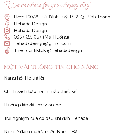
“We are here for your happy day”
Hẻm 160/25 Bùi Đình Tuý, P.12, Q. Bình Thạnh
Hehada Design
Hehada Design
0367 655 057 (Ms. Hương)
hehadadesign@gmail.com
Theo dõi tiktok @hehadadesign
MỘT VÀI THÔNG TIN CHO NÀNG
Nàng hỏi He trả lời
Chính sách bảo hành mẫu thiết kế
Hướng dẫn đặt may online
Trải nghiệm của cô dâu khi đến Hehada
Nghi lễ đám cưới 2 miền Nam - Bắc