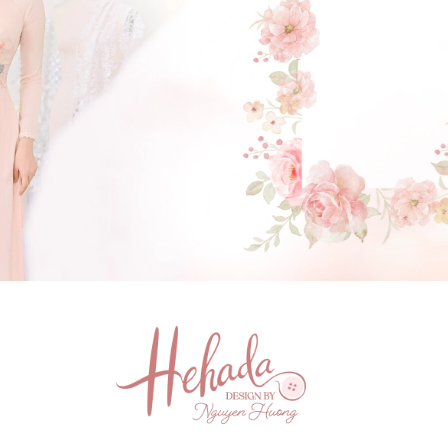
GẬT ĐẦU NHÉ NÀNG !
(Click vào đây để He và Nàng có 1 cuộc hẹn nà)