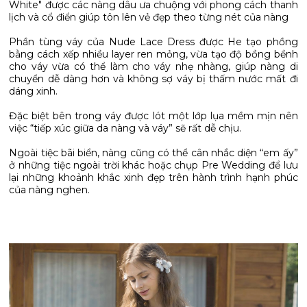
White" được các nàng dâu ưa chuộng với phong cách thanh
lịch và cổ điển giúp tôn lên vẻ đẹp theo từng nét của nàng
Phần tùng váy của Nude Lace Dress được He tạo phồng
bằng cách xếp nhiều layer ren mỏng, vừa tạo độ bồng bềnh
cho váy vừa có thể làm cho váy nhẹ nhàng, giúp nàng di
chuyển dễ dàng hơn và không sợ váy bị thấm nước mất đi
dáng xinh.
Đặc biệt bên trong váy được lót một lớp lụa mềm mịn nên
việc “tiếp xúc giữa da nàng và váy” sẽ rất dễ chịu.
Ngoài tiệc bãi biển, nàng cũng có thể cân nhắc diện “em ấy”
ở những tiệc ngoài trời khác hoặc chụp Pre Wedding để lưu
lại những khoảnh khắc xinh đẹp trên hành trình hạnh phúc