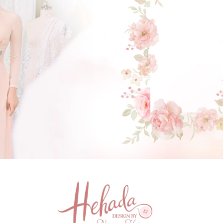
GẬT ĐẦU NHÉ NÀNG !
(Click vào đây để He và Nàng có 1 cuộc hẹn nà)