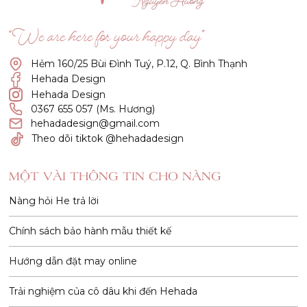
“We are here for your happy day”
Hẻm 160/25 Bùi Đình Tuý, P.12, Q. Bình Thạnh
Hehada Design
Hehada Design
0367 655 057 (Ms. Hương)
hehadadesign@gmail.com
Theo dõi tiktok @hehadadesign
MỘT VÀI THÔNG TIN CHO NÀNG
Nàng hỏi He trả lời
Chính sách bảo hành mẫu thiết kế
Hướng dẫn đặt may online
Trải nghiệm của cô dâu khi đến Hehada