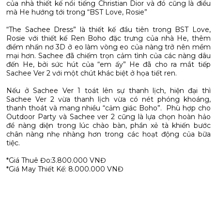
của nhà thiết kế nổi tiếng Christian Dior và đó cũng là điều
mà He hướng tới trong “BST Love, Rosie”
“The Sachee Dress” là thiết kế đầu tiên trong BST Love,
Rosie với thiết kế Ren Boho đặc trưng của nhà He, thêm
điểm nhấn nơ 3D ở eo làm vòng eo của nàng trở nên mềm
mại hơn. Sachee đã chiếm trọn cảm tình của các nàng dâu
đến He, bởi sức hút của “em ấy” He đã cho ra mắt tiếp
Sachee Ver 2 với một chút khác biệt ở họa tiết ren.
Nếu ở Sachee Ver 1 toát lên sự thanh lịch, hiện đại thì
Sachee Ver 2 vừa thanh lịch vừa có nét phóng khoáng,
thanh thoát và mang nhiều “cảm giác Boho”. Phù hợp cho
Outdoor Party và Sachee ver 2 cũng là lựa chọn hoàn hảo
để nàng diện trong lúc chào bàn, phần xẻ tà khiến bước
chân nàng nhẹ nhàng hơn trong các hoạt động của bữa
tiệc.
*Giá Thuê Đo:3.800.000 VNĐ