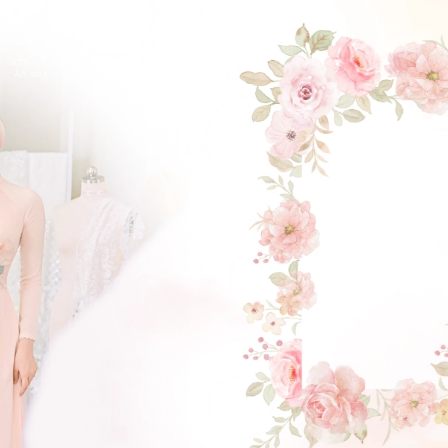
ĐẶT LỊCH HẸN
GẬT ĐẦU NHÉ NÀNG !