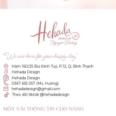
(Click vào đây để He và Nàng có 1 cuộc hẹn nà)
“We are here for your happy day”
Hẻm 160/25 Bùi Đình Tuý, P.12, Q. Bình Thạnh
Hehada Design
Hehada Design
0367 655 057 (Ms. Hương)
hehadadesign@gmail.com
Theo dõi tiktok @hehadadesign
MỘT VÀI THÔNG TIN CHO NÀNG