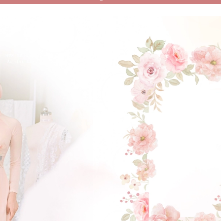
ĐẶT LỊCH HẸN