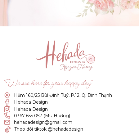
GẬT ĐẦU NHÉ NÀNG !
(Click vào đây để He và Nàng có 1 cuộc hẹn nà)
“We are here for your happy day”
Hẻm 160/25 Bùi Đình Tuý, P.12, Q. Bình Thạnh
Hehada Design
Hehada Design
0367 655 057 (Ms. Hương)
hehadadesign@gmail.com
Theo dõi tiktok @hehadadesign