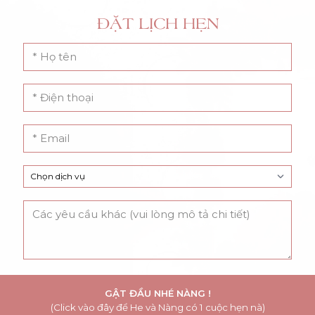
ĐẶT LỊCH HẸN
GẬT ĐẦU NHÉ NÀNG !
(Click vào đây để He và Nàng có 1 cuộc hẹn nà)