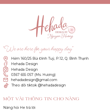
“We are here for your happy day”
Hẻm 160/25 Bùi Đình Tuý, P.12, Q. Bình Thạnh
Hehada Design
Hehada Design
0367 655 057 (Ms. Hương)
hehadadesign@gmail.com
Theo dõi tiktok @hehadadesign
MỘT VÀI THÔNG TIN CHO NÀNG
Nàng hỏi He trả lời