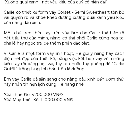
“Xương quai xanh - nét yêu kiều của quý cô hiện đại”
Carlie có thiết kế form váy Corset - Semi Sweetheart tôn bờ
vai quyến rũ và khoe khéo đường xương quai xanh yêu kiều
của nàng dâu xinh.
Một chút ren thêu tay trên váy làm cho Carlie thể hiện rõ
nét tiểu thư của mình, nàng có thể phối Carlie cùng hoa tai
pha lê hay ngọc trai để thêm phần đặc biệt.
Vì Carlie là một form váy linh hoạt, He gợi ý nàng hãy cách
điệu nét đẹp của thiết kế, bằng việc kết hợp váy với những
kiểu tay rời dáng bẹt vai, tay ren hoặc tay phồng để “Carlie
Outfit” trông lung linh hơn trên lễ đường.
Em váy Carlie đã sẵn sàng chờ nàng dâu xinh đến ướm thử,
hãy nhắn tin hẹn lịch cùng He nàng nhé.
*Giá Thuê Đo: 5.200.000 VNĐ