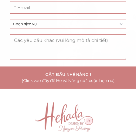
GẬT ĐẦU NHÉ NÀNG !
(Click vào đây để He và Nàng có 1 cuộc hẹn nà)