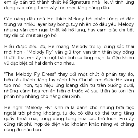
em ấy dần trở thành thiết kế Signature nhà He, vì tính ứng
dụng cao cùng form váy tôn mọi dáng nàng dâu.
Các nàng dâu nhà He thích Melody bởi phần tùng xẻ đặc
trưng và nhiều layer bay bổng, tuy nhiên có dâu yêu Melody
nhưng vẫn còn ngại thiết kế hở lưng, hay cảm giác chi tiết
tay dài có chút xíu gò bó.
Hiểu được điều đó, He mang Melody trở lại cùng sắc thái
mới hơn - “Melody Fly” vẫn giữ trọn vẹn tinh thần bay bổng
thướt tha, em ấy là một bản tình ca lãng mạn, là điệu khiêu
vũ đặc biệt cả hai dành cho nhau.
“The Melody Fly Dress” thay đổi một chút ở phần tay áo,
biến tấu thành dáng tay cánh tiên. Chi tiết ren được He sáng
tạo mới hơn, tạo hiệu ứng loang dần từ trên xuống dưới,
những cánh hoa ren ẩn hiện ở trước và sau thân áo tôn lên
phần nhẹ nhàng cho nàng dâu xinh.
He nghĩ “Melody Fly” sinh ra là dành cho những bữa tiệc
ngoài trời phóng khoáng, tự do, cô dâu có thể tung tăng
quẩy thoải mái, tung bông tung hoa các thứ luôn. Em ấy
cũng rất phù hợp để diện vào khoảnh khắc nàng và chàng
cùng đi chào bàn.