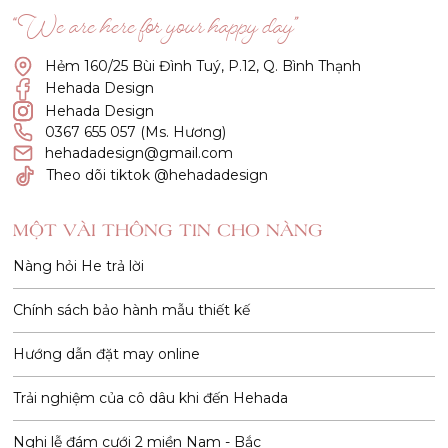
“We are here for your happy day”
Hẻm 160/25 Bùi Đình Tuý, P.12, Q. Bình Thạnh
Hehada Design
Hehada Design
0367 655 057 (Ms. Hương)
hehadadesign@gmail.com
Theo dõi tiktok @hehadadesign
MỘT VÀI THÔNG TIN CHO NÀNG
Nàng hỏi He trả lời
Chính sách bảo hành mẫu thiết kế
Hướng dẫn đặt may online
Trải nghiệm của cô dâu khi đến Hehada
Nghi lễ đám cưới 2 miền Nam - Bắc