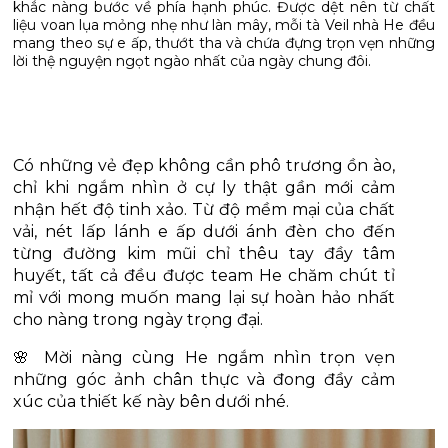
khắc nàng bước về phía hạnh phúc. Được dệt nên từ chất
liệu voan lụa mỏng nhẹ như làn mây, mỗi tà Veil nhà He đều
mang theo sự e ấp, thướt tha và chứa đựng trọn vẹn những
Có những vẻ đẹp không cần phô trương ồn ào, 
chỉ khi ngắm nhìn ở cự ly thật gần mới cảm 
nhận hết độ tinh xảo. Từ độ mềm mại của chất 
vải, nét lấp lánh e ấp dưới ánh đèn cho đến 
từng đường kim mũi chỉ thêu tay đầy tâm 
huyết, tất cả đều được team He chăm chút tỉ 
mỉ với mong muốn mang lại sự hoàn hảo nhất 
cho nàng trong ngày trọng đại. 
🌸 Mời nàng cùng He ngắm nhìn trọn vẹn 
những góc ảnh chân thực và đong đầy cảm 
xúc của thiết kế này bên dưới nhé.