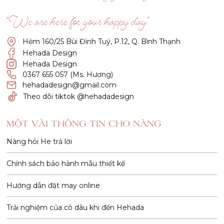
“We are here for your happy day”
Hẻm 160/25 Bùi Đình Tuý, P.12, Q. Bình Thạnh
Hehada Design
Hehada Design
0367 655 057 (Ms. Hương)
hehadadesign@gmail.com
Theo dõi tiktok @hehadadesign
MỘT VÀI THÔNG TIN CHO NÀNG
Nàng hỏi He trả lời
Chính sách bảo hành mẫu thiết kế
Hướng dẫn đặt may online
Trải nghiệm của cô dâu khi đến Hehada