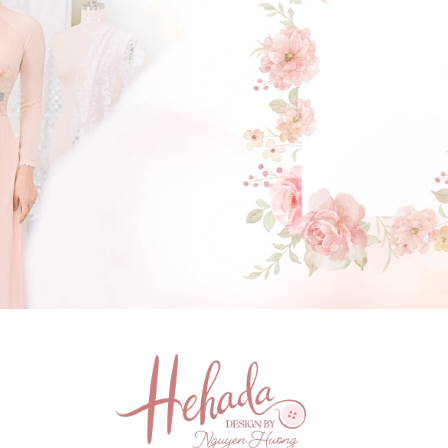
GẬT ĐẦU NHÉ NÀNG !
(Click vào đây để He và Nàng có 1 cuộc hẹn nà)