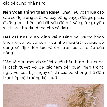
các bé cưng nhà nàng.
Nền voan trắng thanh khiết:
 Chất liệu voan lụa cao 
cấp có độ trong suốt và bay bổng tuyệt đối, giúp các 
đường nét thêu nổi bật vừa đủ mà vẫn giữ nguyên 
sự thướt tha, dịu dàng cho cô dâu.
Đai cài hoa đính đỉnh đầu:
 Đỉnh veil được hoàn 
thiện khéo léo với cụm hoa nhỏ màu trắng, giúp dễ 
dàng cố định lên tóc và ôm trọn bờ vai e ấp của 
nàng.
Việc sở hữu một chiếc Veil cưới thêu hình thú cưng 
là cách tuyệt vời để các "em bé" xuất hiện trong 
ngày vui của bạn ngay cả khi các bé không thể đến 
trực tiếp hội trường tiệc cưới.