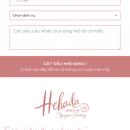
GẬT ĐẦU NHÉ NÀNG !
(Click vào đây để He và Nàng có 1 cuộc hẹn nà)