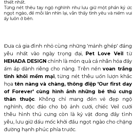
thiết nhất.
Từng nét thêu tay ngộ nghĩnh như lưu giữ một phần ký ức
ngọt ngào, để mỗi lần nhìn lại, vẫn thấy tình yêu và niềm vui
Đưa cả gia đình nhỏ cùng những 'mảnh ghép' đáng 
yêu nhất vào ngày trọng đại, 
Pet Love Veil
 từ 
HEHADA DESIGN
 chính là món quà cá nhân hóa đầy 
ấm áp dành riêng cho nàng. Trên nền 
voan trắng 
tinh khôi mềm mại
, từng nét thêu uốn lượn khắc 
họa 
tên nàng và chàng, thông điệp 'Our first day 
of Forever' cùng hình ảnh những bé thú cưng 
thân thuộc
. Không chỉ mang đến vẻ đẹp ngộ 
nghĩnh, độc đáo cho bộ ảnh cưới, chiếc Veil cưới 
thêu hình thú cưng còn là kỷ vật đong đầy tình 
yêu, lưu giữ dấu mốc khởi đầu ngọt ngào cho chặng 
đường hạnh phúc phía trước.