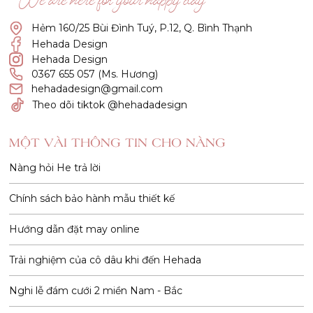
“We are here for your happy day”
Hẻm 160/25 Bùi Đình Tuý, P.12, Q. Bình Thạnh
Hehada Design
Hehada Design
0367 655 057 (Ms. Hương)
hehadadesign@gmail.com
Theo dõi tiktok @hehadadesign
MỘT VÀI THÔNG TIN CHO NÀNG
Nàng hỏi He trả lời
Chính sách bảo hành mẫu thiết kế
Hướng dẫn đặt may online
Trải nghiệm của cô dâu khi đến Hehada
Nghi lễ đám cưới 2 miền Nam - Bắc