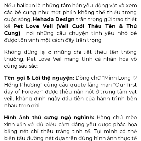
Nếu hai bạn là những tâm hồn yêu động vật và xem 
các bé cưng như một phần không thể thiếu trong 
cuộc sống, 
Hehada Design
 trân trọng gửi trao thiết 
kế 
Pet Love Veil (Veil Cưới Thêu Tên & Thú 
Cưng)
  nơi những câu chuyện tình yêu nhỏ bé 
được tôn vinh một cách đầy trân trọng.
Không dừng lại ở những chi tiết thêu tên thông 
thường, Pet Love Veil mang tính cá nhân hóa vô 
cùng sâu sắc:
Tên gọi & Lời thệ nguyện:
 Dòng chữ "Minh Long ♡ 
Hồng Phương" cùng câu quote lãng mạn "Our first 
day of Forever" được thêu nắn nót ở trung tâm vạt 
veil, khẳng định ngày đầu tiên của hành trình bên 
nhau trọn đời.
Hình ảnh thú cưng ngộ nghĩnh:
 Hàng chú mèo 
xinh xắn với đủ biểu cảm đáng yêu được phác họa 
bằng nét chỉ thêu trắng tinh tế. Tụi mình có thể 
biến tấu đường nét dựa trên đúng hình ảnh thực tế 