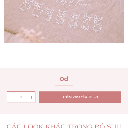
0
đ
THÊM VÀO YÊU THÍCH
CÁC LOOK KHÁC TRONG BỘ SƯU