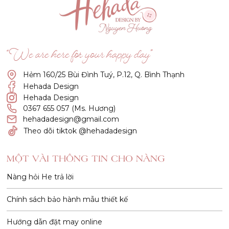
“We are here for your happy day”
Hẻm 160/25 Bùi Đình Tuý, P.12, Q. Bình Thạnh
Hehada Design
Hehada Design
0367 655 057 (Ms. Hương)
hehadadesign@gmail.com
Theo dõi tiktok @hehadadesign
MỘT VÀI THÔNG TIN CHO NÀNG
Nàng hỏi He trả lời
Chính sách bảo hành mẫu thiết kế
Hướng dẫn đặt may online