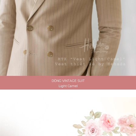
DÒNG VINTAGE SUIT
Light Camel
ĐẶT LỊCH HẸN