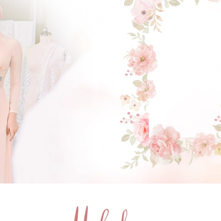
GẬT ĐẦU NHÉ NÀNG !
(Click vào đây để He và Nàng có 1 cuộc hẹn nà)