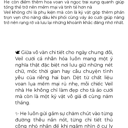
He còn điểm thêm hoa voan và ngọc trai xung quanh giúp
tổng thể trở nên mềm mại và tinh tế hơn nà
Veil không chỉ là phụ kiện mà còn là kỷ vật góp thêm phần
trọn vẹn cho nàng dâu khi phối cùng váy áo cưới giúp nàng
🕊️ Giữa vô vàn chi tiết cho ngày chung đôi, 
Veil cưới cá nhân hóa luôn mang một ý 
nghĩa thật đặc biệt nơi lưu giữ những nét 
chữ, mốc thời gian hay câu chuyện tình 
yêu của riêng hai bạn. Dệt từ chất liệu 
voan lụa mềm mại rủ nhẹ, mỗi chiếc Veil 
nhà He không chỉ làm đẹp cho tà áo cưới 
mà còn là một kỷ vật vô giá đi cùng năm 
tháng.
✨ He luôn gửi gắm sự chăm chút vào từng 
đường thêu nắn nót, từng chi tiết thủ 
công nhỏ nhắn để khi ngắm nhìn ở cự ly 