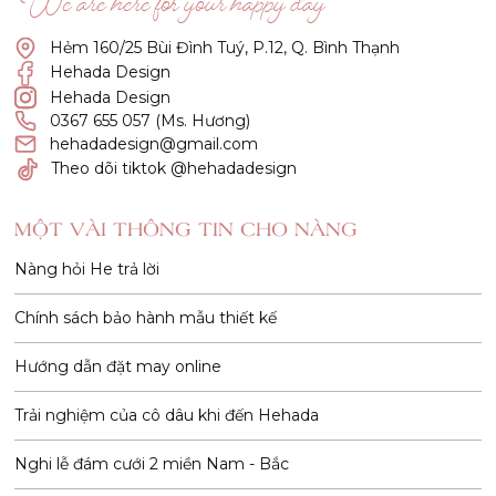
“We are here for your happy day”
Hẻm 160/25 Bùi Đình Tuý, P.12, Q. Bình Thạnh
Hehada Design
Hehada Design
0367 655 057 (Ms. Hương)
hehadadesign@gmail.com
Theo dõi tiktok @hehadadesign
MỘT VÀI THÔNG TIN CHO NÀNG
Nàng hỏi He trả lời
Chính sách bảo hành mẫu thiết kế
Hướng dẫn đặt may online
Trải nghiệm của cô dâu khi đến Hehada
Nghi lễ đám cưới 2 miền Nam - Bắc