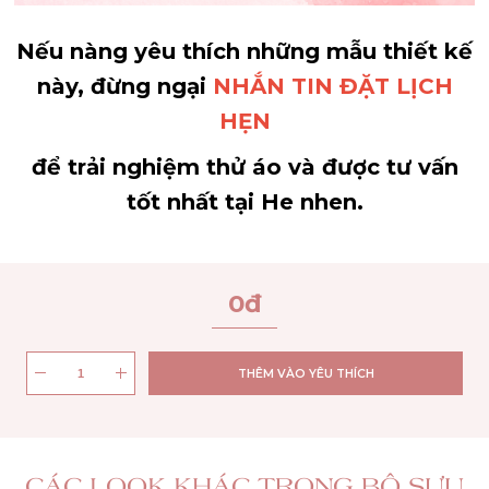
Nếu nàng yêu thích những mẫu thiết kế
này, đừng ngại
NHẮN TIN ĐẶT LỊCH
HẸN
để trải nghiệm thử áo và được tư vấn
tốt nhất tại He nhen.
0
đ
THÊM VÀO YÊU THÍCH
CÁC LOOK KHÁC TRONG BỘ SƯU