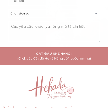
GẬT ĐẦU NHÉ NÀNG !
(Click vào đây để He và Nàng có 1 cuộc hẹn nà)