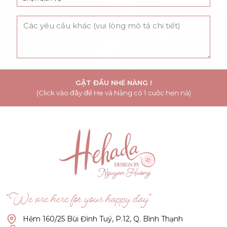
GẬT ĐẦU NHÉ NÀNG !
(Click vào đây để He và Nàng có 1 cuộc hẹn nà)
“We are here for your happy day”
Hẻm 160/25 Bùi Đình Tuý, P.12, Q. Bình Thạnh