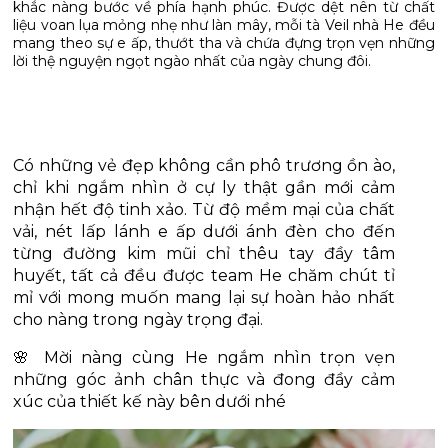
khắc nàng bước về phía hạnh phúc. Được dệt nên từ chất
liệu voan lụa mỏng nhẹ như làn mây, mỗi tà Veil nhà He đều
mang theo sự e ấp, thướt tha và chứa đựng trọn vẹn những
Có những vẻ đẹp không cần phô trương ồn ào, 
chỉ khi ngắm nhìn ở cự ly thật gần mới cảm 
nhận hết độ tinh xảo. Từ độ mềm mại của chất 
vải, nét lấp lánh e ấp dưới ánh đèn cho đến 
từng đường kim mũi chỉ thêu tay đầy tâm 
huyết, tất cả đều được team He chăm chút tỉ 
mỉ với mong muốn mang lại sự hoàn hảo nhất 
cho nàng trong ngày trọng đại. 
🌸 Mời nàng cùng He ngắm nhìn trọn vẹn 
những góc ảnh chân thực và đong đầy cảm 
xúc của thiết kế này bên dưới nhé