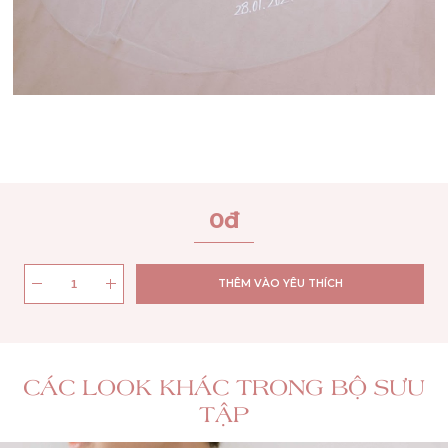
0
đ
THÊM VÀO YÊU THÍCH
CÁC LOOK KHÁC TRONG BỘ SƯU
TẬP