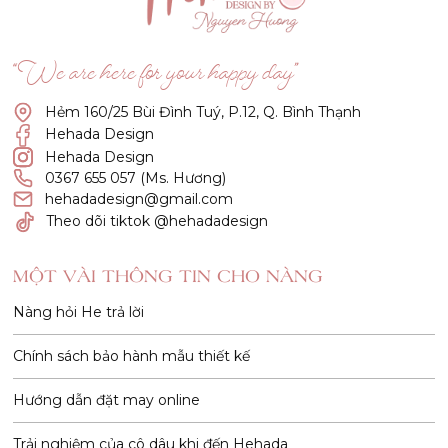
“We are here for your happy day”
Hẻm 160/25 Bùi Đình Tuý, P.12, Q. Bình Thạnh
Hehada Design
Hehada Design
0367 655 057 (Ms. Hương)
hehadadesign@gmail.com
Theo dõi tiktok @hehadadesign
MỘT VÀI THÔNG TIN CHO NÀNG
Nàng hỏi He trả lời
Chính sách bảo hành mẫu thiết kế
Hướng dẫn đặt may online
Trải nghiệm của cô dâu khi đến Hehada