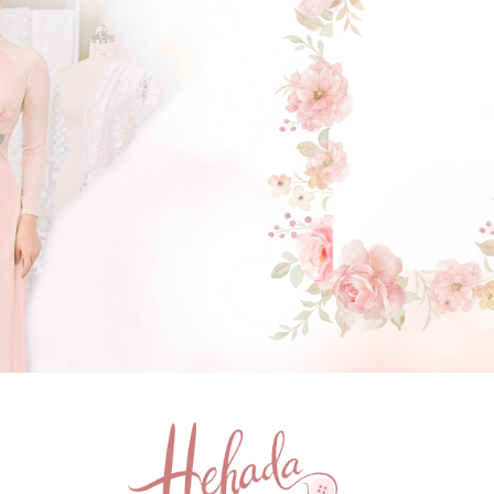
GẬT ĐẦU NHÉ NÀNG !
(Click vào đây để He và Nàng có 1 cuộc hẹn nà)