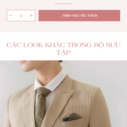
THÊM VÀO YÊU THÍCH
CÁC LOOK KHÁC TRONG BỘ SƯU
TẬP