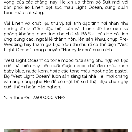
vọng của các chàng, nay He xin up thêm bộ Suit mới với
bản phối áo Linen dệt sọc màu Light Ocean, cùng quần
tone màu cát sáng.
Vải Linen với chất liệu thú vị, sợi lanh đặc tính hơi nhăn nhẹ
nhưng đó là điểm đặc biệt của vải Linen để tạo nên sự
phóng khoáng, nam tính cho chú rể. Bộ Suit của He có tính
ứng dụng cao, ngoài lễ thành hôn, lên sân khấu, chụp Pre-
Wedding hay tham gia tiệc rượu thì chú rể có thể diện “Vest
Light Ocean” trong chuyến “Honey Moon” của mình.
“Vest Light Ocean” có tone mood tươi sáng phù hợp với tiệc
cưới bãi biển hay tiệc cưới được decor chủ đạo màu xanh
baby blue, nude kem, hoặc các tone màu ngọt ngào pastel.
Bộ “Vest Light Ocean” luôn sẵn sàng tại nhà He, mời chàng
và nàng cùng ghé He để có một bộ suit thật đẹp cho ngày
cưới thêm hoàn hảo nghen.