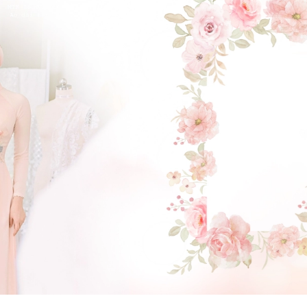
GẬT ĐẦU NHÉ NÀNG !
(Click vào đây để He và Nàng có 1 cuộc hẹn nà)