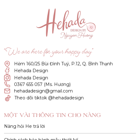
“We are here for your happy day”
Hẻm 160/25 Bùi Đình Tuý, P.12, Q. Bình Thạnh
Hehada Design
Hehada Design
0367 655 057 (Ms. Hương)
hehadadesign@gmail.com
Theo dõi tiktok @hehadadesign
MỘT VÀI THÔNG TIN CHO NÀNG
Nàng hỏi He trả lời
Chính sách bảo hành mẫu thiết kế