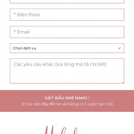
GẬT ĐẦU NHÉ NÀNG !
(Click vào đây để He và Nàng có 1 cuộc hẹn nà)