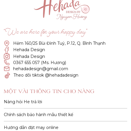
“We are here for your happy day”
Hẻm 160/25 Bùi Đình Tuý, P.12, Q. Bình Thạnh
Hehada Design
Hehada Design
0367 655 057 (Ms. Hương)
hehadadesign@gmail.com
Theo dõi tiktok @hehadadesign
MỘT VÀI THÔNG TIN CHO NÀNG
Nàng hỏi He trả lời
Chính sách bảo hành mẫu thiết kế
Hướng dẫn đặt may online