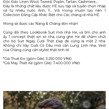
Độc Đáo Linen Wool, Tweed, Poplin, Tartan, Cashmere,...
Đây là những chất liệu được HE sưu tập và tuyển chọn nhập
về từ nhiều nước Anh, Ý... Với mong muốn tạo nên 1
Collection Đẳng Cấp Khác Biệt cho Các chàng rể nhà HE.
Mong sẽ được các Nàng & Chàng đón nhận!
Cùng dõi theo Lookbook Suit mới nhà He, và tìm cho anh
ấy 1 concept thiệt xịn xò nha, cùng ghé He để chăm chút
cho bộ Suit Ngày Cưới Thật Đẹp để cùng ra mắt 2 nhà.
Không chỉ Váy Cưới Cô Dâu mới cần Lung Linh nha, Vest
của Chàng cũng cần stylist thật tinh tế.
*Giá Thuê Đo (gồm Gile): 3.250.000 VNĐ