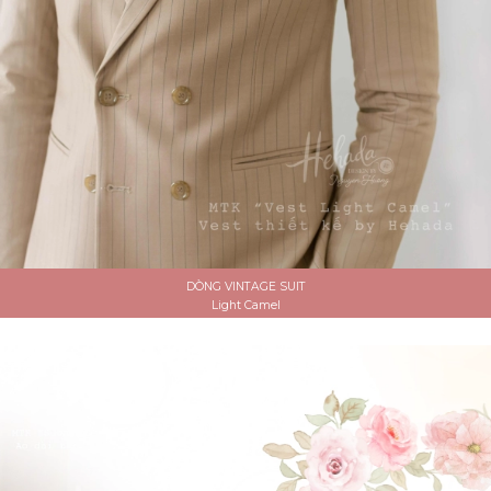
DÒNG VINTAGE SUIT
Light Camel
ĐẶT LỊCH HẸN