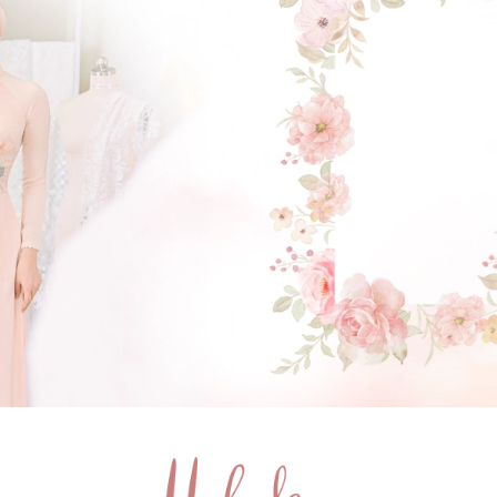
GẬT ĐẦU NHÉ NÀNG !
(Click vào đây để He và Nàng có 1 cuộc hẹn nà)