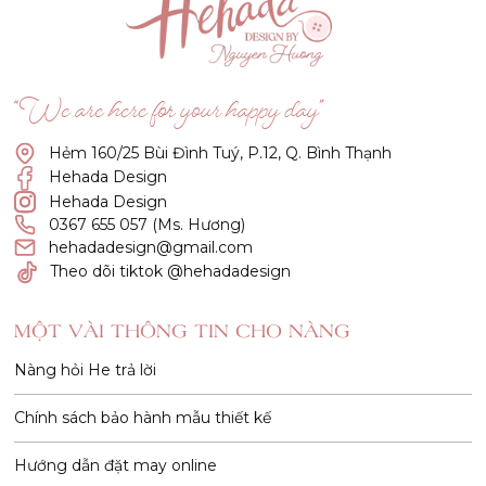
“We are here for your happy day”
Hẻm 160/25 Bùi Đình Tuý, P.12, Q. Bình Thạnh
Hehada Design
Hehada Design
0367 655 057 (Ms. Hương)
hehadadesign@gmail.com
Theo dõi tiktok @hehadadesign
MỘT VÀI THÔNG TIN CHO NÀNG
Nàng hỏi He trả lời
Chính sách bảo hành mẫu thiết kế
Hướng dẫn đặt may online