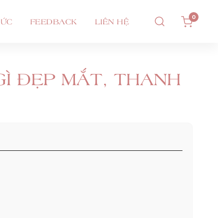
0
TỨC
FEEDBACK
LIÊN HỆ
GÌ ĐẸP MẮT, THANH