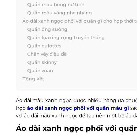
Quần màu hồng nữ tính
Quần màu vàng nhẹ nhàng
Áo dài xanh ngọc phối với quần gì cho hợp thời 
Quần ống suông
Quần lụa ống rộng truyền thống
Quần culottes
Chân váy điệu đà
Quần skinny
Quần voan
Tổng kết
Áo dài màu xanh ngọc được nhiều nàng ưa chuộng
hợp
áo dài xanh ngọc phối với quần màu gì
sao
với áo dài màu xanh ngọc để tạo nên một bộ áo dà
Áo dài xanh ngọc
phối với quầ