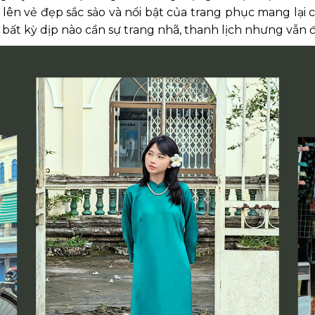
ên vẻ đẹp sắc sảo và nổi bật của trang phục mang lại 
 bất kỳ dịp nào cần sự trang nhã, thanh lịch nhưng vẫn 