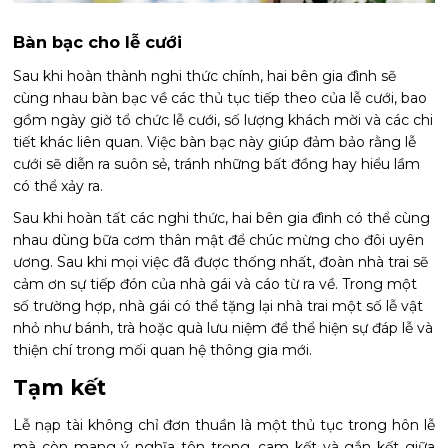
Bàn bạc cho lễ cưới
Sau khi hoàn thành nghi thức chính, hai bên gia đình sẽ
cùng nhau bàn bạc về các thủ tục tiếp theo của lễ cưới, bao
gồm ngày giờ tổ chức lễ cưới, số lượng khách mời và các chi
tiết khác liên quan. Việc bàn bạc này giúp đảm bảo rằng lễ
cưới sẽ diễn ra suôn sẻ, tránh những bất đồng hay hiểu lầm
có thể xảy ra.
Sau khi hoàn tất các nghi thức, hai bên gia đình có thể cùng
nhau dùng bữa cơm thân mật để chúc mừng cho đôi uyên
ương. Sau khi mọi việc đã được thống nhất, đoàn nhà trai sẽ
cảm ơn sự tiếp đón của nhà gái và cáo từ ra về. Trong một
số trường hợp, nhà gái có thể tặng lại nhà trai một số lễ vật
nhỏ như bánh, trà hoặc quà lưu niệm để thể hiện sự đáp lễ và
thiện chí trong mối quan hệ thông gia mới.
Tạm kết
Lễ nạp tài không chỉ đơn thuần là một thủ tục trong hôn lễ
mà còn mang ý nghĩa tôn trọng, cam kết và gắn kết giữa