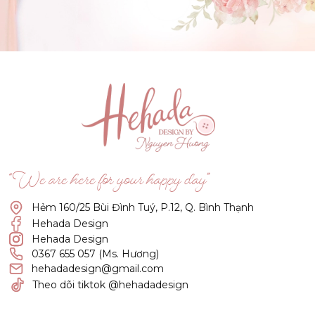
GẬT ĐẦU NHÉ NÀNG !
(Click vào đây để He và Nàng có 1 cuộc hẹn nà)
“We are here for your happy day”
Hẻm 160/25 Bùi Đình Tuý, P.12, Q. Bình Thạnh
Hehada Design
Hehada Design
0367 655 057 (Ms. Hương)
hehadadesign@gmail.com
Theo dõi tiktok @hehadadesign