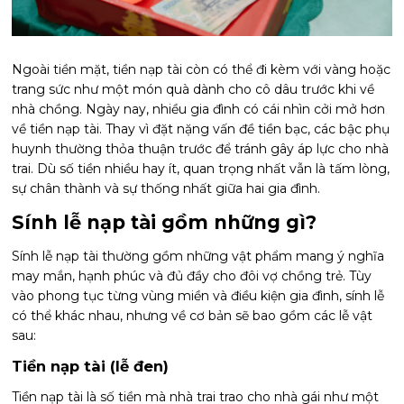
Ngoài tiền mặt, tiền nạp tài còn có thể đi kèm với vàng hoặc
trang sức như một món quà dành cho cô dâu trước khi về
nhà chồng. Ngày nay, nhiều gia đình có cái nhìn cởi mở hơn
về tiền nạp tài. Thay vì đặt nặng vấn đề tiền bạc, các bậc phụ
huynh thường thỏa thuận trước để tránh gây áp lực cho nhà
trai. Dù số tiền nhiều hay ít, quan trọng nhất vẫn là tấm lòng,
sự chân thành và sự thống nhất giữa hai gia đình.
Sính lễ nạp tài gồm những gì?
Sính lễ nạp tài thường gồm những vật phẩm mang ý nghĩa
may mắn, hạnh phúc và đủ đầy cho đôi vợ chồng trẻ. Tùy
vào phong tục từng vùng miền và điều kiện gia đình, sính lễ
có thể khác nhau, nhưng về cơ bản sẽ bao gồm các lễ vật
sau:
Tiền nạp tài (lễ đen)
Tiền nạp tài là số tiền mà nhà trai trao cho nhà gái như một