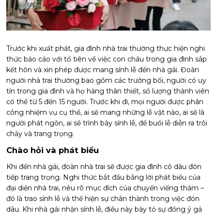
Trước khi xuất phát, gia đình nhà trai thường thực hiện nghi
thức báo cáo với tổ tiên về việc con cháu trong gia đình sắp
kết hôn và xin phép được mang sính lễ đến nhà gái. Đoàn
người nhà trai thường bao gồm các trưởng bối, người có uy
tín trong gia đình và họ hàng thân thiết, số lượng thành viên
có thể từ 5 đến 15 người. Trước khi đi, mọi người được phân
công nhiệm vụ cụ thể, ai sẽ mang những lễ vật nào, ai sẽ là
người phát ngôn, ai sẽ trình bày sính lễ, để buổi lễ diễn ra trôi
chảy và trang trọng.
Chào hỏi và phát biểu
Khi đến nhà gái, đoàn nhà trai sẽ được gia đình cô dâu đón
tiếp trang trọng. Nghi thức bắt đầu bằng lời phát biểu của
đại diện nhà trai, nêu rõ mục đích của chuyến viếng thăm –
đó là trao sính lễ và thể hiện sự chân thành trong việc đón
dâu. Khi nhà gái nhận sính lễ, điều này bày tỏ sự đồng ý gả