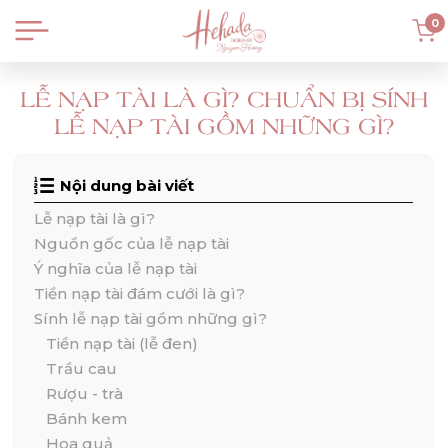
0
LỄ NẠP TÀI LÀ GÌ? CHUẨN BỊ SÍNH
LỄ NẠP TÀI GỒM NHỮNG GÌ?
Nội dung bài viết
Lễ nạp tài là gì?
Nguồn gốc của lễ nạp tài
Ý nghĩa của lễ nạp tài
Tiền nạp tài đám cưới là gì?
Sính lễ nạp tài gồm những gì?
Tiền nạp tài (lễ đen)
Trầu cau
Rượu - trà
Bánh kem
Hoa quả