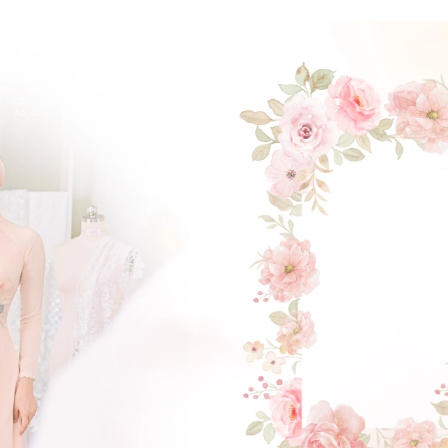
ĐẶT LỊCH HẸN