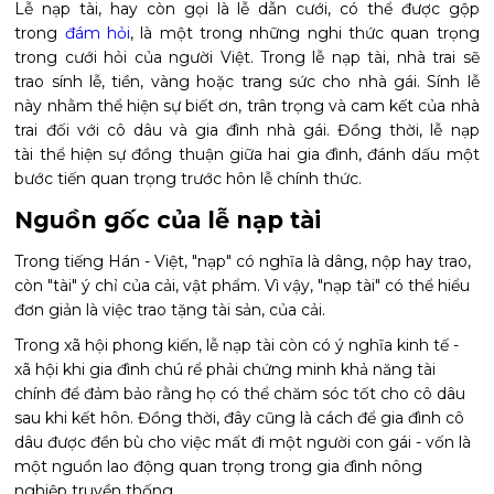
Lễ nạp tài, hay còn gọi là lễ dẫn cưới, có thể được gộp
trong
đám hỏi
, là một trong những nghi thức quan trọng
trong cưới hỏi của người Việt. Trong lễ nạp tài, nhà trai sẽ
trao sính lễ, tiền, vàng hoặc trang sức cho nhà gái. Sính lễ
này nhằm thể hiện sự biết ơn, trân trọng và cam kết của nhà
trai đối với cô dâu và gia đình nhà gái. Đồng thời, lễ nạp
tài thể hiện sự đồng thuận giữa hai gia đình, đánh dấu một
bước tiến quan trọng trước hôn lễ chính thức.
Nguồn gốc của lễ nạp tài
Trong tiếng Hán - Việt, "nạp" có nghĩa là dâng, nộp hay trao,
còn "tài" ý chỉ của cải, vật phẩm. Vì vậy, "nạp tài" có thể hiểu
đơn giản là việc trao tặng tài sản, của cải.
Trong xã hội phong kiến, lễ nạp tài còn có ý nghĩa kinh tế -
xã hội khi gia đình chú rể phải chứng minh khả năng tài
chính để đảm bảo rằng họ có thể chăm sóc tốt cho cô dâu
sau khi kết hôn. Đồng thời, đây cũng là cách để gia đình cô
dâu được đền bù cho việc mất đi một người con gái - vốn là
một nguồn lao động quan trọng trong gia đình nông
nghiệp truyền thống.