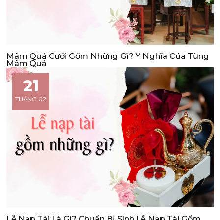
Mâm Quả Cưới Gồm Những Gì? Ý Nghĩa Của Từng
Mâm Quả
21
THÁNG 02
Lễ Nạp Tài Là Gì? Chuẩn Bị Sính Lễ Nạp Tài Gồm