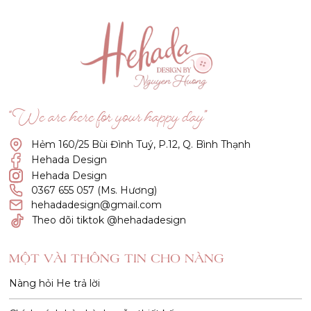
“We are here for your happy day”
Hẻm 160/25 Bùi Đình Tuý, P.12, Q. Bình Thạnh
Hehada Design
Hehada Design
0367 655 057 (Ms. Hương)
hehadadesign@gmail.com
Theo dõi tiktok @hehadadesign
MỘT VÀI THÔNG TIN CHO NÀNG
Nàng hỏi He trả lời