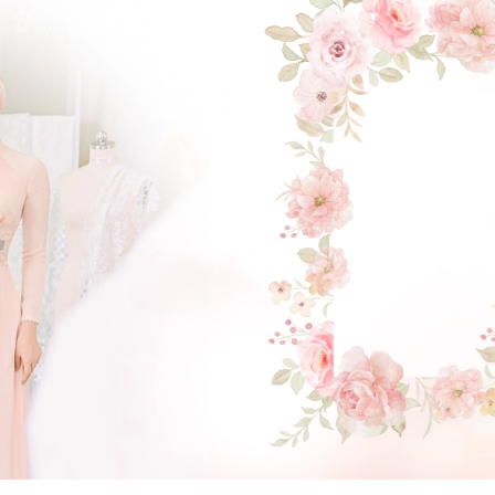
ĐẶT LỊCH HẸN
GẬT ĐẦU NHÉ NÀNG !
(Click vào đây để He và Nàng có 1 cuộc hẹn nà)