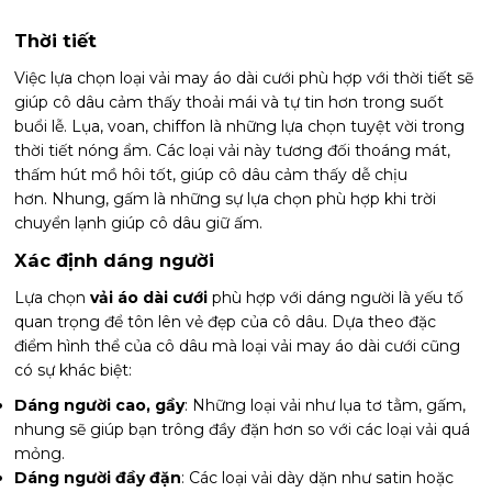
Thời tiết
Việc lựa chọn loại vải may áo dài cưới phù hợp với thời tiết sẽ
giúp cô dâu cảm thấy thoải mái và tự tin hơn trong suốt
buổi lễ. Lụa, voan, chiffon là những lựa chọn tuyệt vời trong
thời tiết nóng ẩm. Các loại vải này tương đối thoáng mát,
thấm hút mồ hôi tốt, giúp cô dâu cảm thấy dễ chịu
hơn. Nhung, gấm là những sự lựa chọn phù hợp khi trời
chuyển lạnh giúp cô dâu giữ ấm.
Xác định dáng người
Lựa chọn
vải áo dài cưới
phù hợp với dáng người là yếu tố
quan trọng để tôn lên vẻ đẹp của cô dâu. Dựa theo đặc
điểm hình thể của cô dâu mà loại vải may áo dài cưới cũng
có sự khác biệt:
Dáng người cao, gầy
: Những loại vải như lụa tơ tằm, gấm,
nhung sẽ giúp bạn trông đầy đặn hơn so với các loại vải quá
mỏng.
Dáng người đầy đặn
: Các loại vải dày dặn như satin hoặc