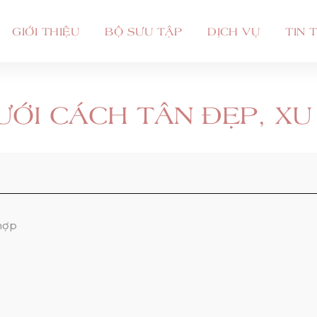
GIỚI THIỆU
BỘ SƯU TẬP
DỊCH VỤ
TIN 
ƯỚI CÁCH TÂN ĐẸP, X
hợp