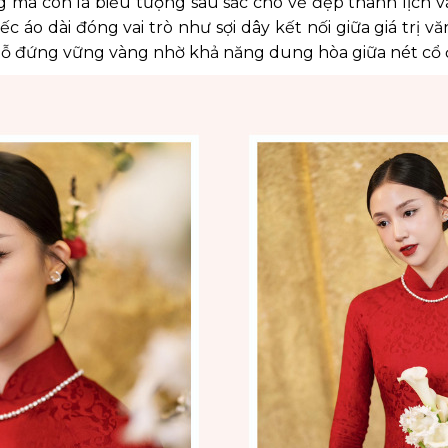
ng mà còn là biểu tượng sâu sắc cho vẻ đẹp thanh lịch
ếc áo dài đóng vai trò như sợi dây kết nối giữa giá trị 
c chỗ đứng vững vàng nhờ khả năng dung hòa giữa nét cổ 