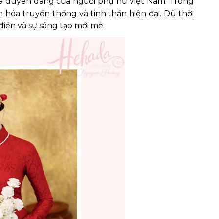
 và duyên dáng của người phụ nữ Việt Nam. Trong
văn hóa truyền thống và tinh thần hiện đại. Dù thời
điển và sự sáng tạo mới mẻ.