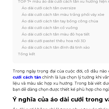
TOP 7+ mẫu áo dài cưới cách tân xu hướng hiện
Áo dài cưới cách tân oversize
Áo dài cưới cách tân màu trắng phối váy xòe
Áo dài cưới cách tân tay bồng công chúa
Áo dài cưới cách tân cổ vuông
Áo dài cưới cách tân màu đỏ họa tiết
Áo dài cưới pastel thêu hoa nổi 3D
Áo dài cưới cách tân đính đá tinh xảo
Tổng kết
Trong ngày trọng đại của cuộc đời, cô dâu nà
cưới cách tân
chính là lựa chọn lý tưởng khi vẫ
liệu và màu sắc hợp xu hướng. Trong bài viết dư
bạn dễ dàng chọn được thiết kế phù hợp cho ngà
Ý nghĩa của áo dài cưới trong 