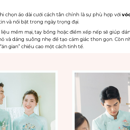
 chọn áo dài cưới cách tân chính là sự phù hợp với
vó
n và nổi bật trong ngày trọng đại.
ất liệu mềm mại, tay bồng hoặc điểm xếp nếp sẽ giúp dán
t nhỏ và dáng suông nhẹ để tạo cảm giác thon gọn. Còn 
 “ăn gian” chiều cao một cách tinh tế.