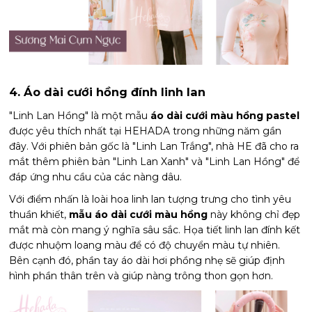
4. Áo dài cưới hồng đính linh lan
"Linh Lan Hồng" là một mẫu
áo dài cưới màu hồng pastel
được yêu thích nhất tại HEHADA trong những năm gần
đây. Với phiên bản gốc là "Linh Lan Trắng", nhà HE đã cho ra
mắt thêm phiên bản "Linh Lan Xanh" và "Linh Lan Hồng" để
đáp ứng nhu cầu của các nàng dâu.
Với điểm nhấn là loài hoa linh lan tượng trưng cho tình yêu
thuần khiết,
mẫu áo dài cưới màu hồng
này không chỉ đẹp
mắt mà còn mang ý nghĩa sâu sắc. Họa tiết linh lan đính kết
được nhuộm loang màu để có độ chuyển màu tự nhiên.
Bên cạnh đó, phần tay áo dài hơi phồng nhẹ sẽ giúp định
hình phần thân trên và giúp nàng trông thon gọn hơn.