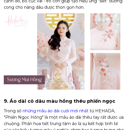
cạnh đó, bố cục vai - eo còn giúp tạo hiệu ứng "siết" đường
cong cho nàng dâu được thon gọn hơn.
9. Áo dài cô dâu màu hồng thêu phiến ngọc
Trong số
những mẫu áo dài cưới mới nhất
từ HEHADA,
"Phiến Ngọc Hồng" là một mẫu áo dài thêu tay rất được ưa
chuộng. Phần họa tiết trung tâm áo là sự kết hợp tinh tế
của các biểu tượng giàu ý nghĩa: chim hạc tượng trưng cho