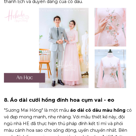
thanh lịch và duyên dáng của cô dâu.
8. Áo dài cưới hồng đính hoa cụm vai - eo
"Sương Mai Hồng" là một mẫu
áo dài cô dâu màu hồng
có
vẻ đẹp mong manh, nhẹ nhàng. Với mẫu thiết kế này, đội
ngũ nhà HE đã thực hiện thủ pháp đính kết tỉ mỉ và phối
màu cánh hoa sao cho sống động, uyển chuyển nhất. Bên