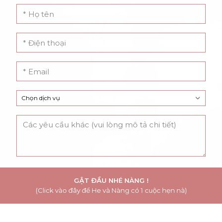
GẬT ĐẦU NHÉ NÀNG !
(Click vào đây để He và Nàng có 1 cuộc hẹn nà)