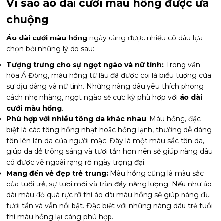
Vì sao áo dài cưới màu hồng được ưa
chuộng
Áo dài cưới màu hồng
ngày càng được nhiều cô dâu lựa
chọn bởi những lý do sau:
Tượng trưng cho sự ngọt ngào và nữ tính
:
Trong văn
hóa Á Đông, màu hồng từ lâu đã được coi là biểu tượng của
sự dịu dàng và nữ tính. Những nàng dâu yêu thích phong
cách nhẹ nhàng, ngọt ngào sẽ cực kỳ phù hợp với
áo dài
cưới màu hồng
.
Phù hợp với nhiều tông da khác nhau
: Màu hồng, đặc
biệt là các tông hồng nhạt hoặc hồng lạnh, thường dễ dàng
tôn lên làn da của người mặc. Đây là một màu sắc tôn da,
giúp da dẻ trông sáng và tươi tắn hơn nên sẽ giúp nàng dâu
có được vẻ ngoài rạng rỡ ngày trọng đại.
Mang đến vẻ đẹp trẻ trung:
Màu hồng cũng là màu sắc
của tuổi trẻ, sự tươi mới và tràn đầy năng lượng. Nếu như áo
dài màu đỏ quá rực rỡ thì áo dài màu hồng sẽ giúp nàng đủ
tươi tắn và vẫn nổi bật. Đặc biệt với những nàng dâu trẻ tuổi
thì màu hồng lại càng phù hợp.