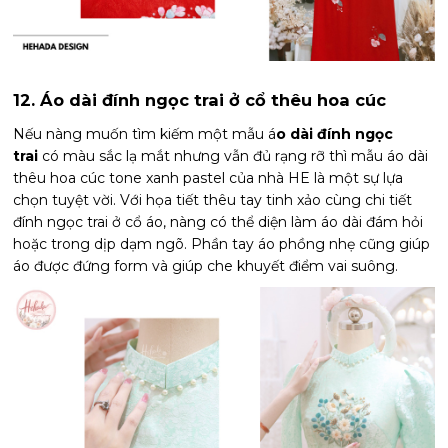
12. Áo dài đính ngọc trai ở cổ thêu hoa cúc
Nếu nàng muốn tìm kiếm một mẫu á
o dài đính ngọc
trai
có màu sắc lạ mắt nhưng vẫn đủ rạng rỡ thì mẫu áo dài
thêu hoa cúc tone xanh pastel của nhà HE là một sự lựa
chọn tuyệt vời. Với họa tiết thêu tay tinh xảo cùng chi tiết
đính ngọc trai ở cổ áo, nàng có thể diện làm áo dài đám hỏi
hoặc trong dịp dạm ngõ. Phần tay áo phồng nhẹ cũng giúp
áo được đứng form và giúp che khuyết điểm vai suông.