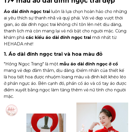
17+ mẫu áo dài đính ngọc trai đẹp
Áo dài đính ngọc trai
luôn là lựa chọn hoàn hảo cho những
ai yêu thích sự thanh nhã và quý phái. Với vẻ đẹp vượt thời
gian, áo dài đính ngọc trai không chỉ tôn lên nét dịu dàng,
thanh lịch mà còn mang lại vẻ nổi bật cho người mặc. Cùng
khám phá
các kiểu áo dài đính ngọc trai
mới nhất từ
HEHADA nhé!
1. Áo dài đính ngọc trai và hoa màu đỏ
"Hồng Ngọc Trang" là một
mẫu áo dài đính ngọc ở cổ
mang vẻ đẹp đằm thắm, dịu dàng. Điểm nhấn của thiết kế
là hoạ tiết hoa được nhuộm loang màu và đính kết khéo léo
ở phần ngực áo. Bên cạnh đó, phần cổ áo và cổ tay áo được
điểm xuyết bằng ngọc làm tăng thêm vẻ nữ tính cho người
mặc.