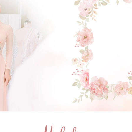
GẬT ĐẦU NHÉ NÀNG !
(Click vào đây để He và Nàng có 1 cuộc hẹn nà)