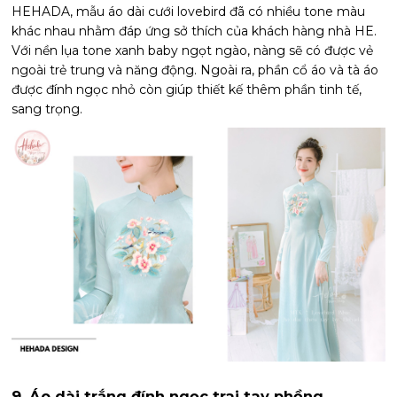
HEHADA, mẫu áo dài cưới lovebird đã có nhiều tone màu
khác nhau nhằm đáp ứng sở thích của khách hàng nhà HE.
Với nền lụa tone xanh baby ngọt ngào, nàng sẽ có được vẻ
ngoài trẻ trung và năng động. Ngoài ra, phần cổ áo và tà áo
được đính ngọc nhỏ còn giúp thiết kế thêm phần tinh tế,
sang trọng.
9. Áo dài trắng đính ngọc trai tay phồng