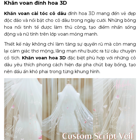
Khăn voan đính hoa 3D
Khăn voan cài tóc cô dâu
đính hoa 3D mang đến vẻ đẹp
độc đáo và nổi bật cho cô dâu trong ngày cưới. Những bông
hoa nổi tinh tế được làm thủ công, tạo điểm nhấn sống
động và nữ tính trên lớp voan mỏng manh.
Thiết kế này không chỉ làm tăng sự quyến rũ mà còn mang
lại cảm giác thơ mộng, lãng mạn như bước ra từ câu chuyện
cổ tích.
Khăn voan hoa 3D
đặc biệt phù hợp với những cô
dâu yêu thích phong cách hiện đại pha chút bay bổng, tạo
nên dấu ấn khó phai trong từng khung hình.