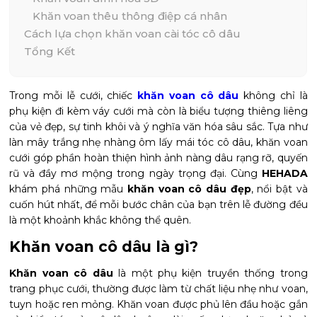
Khăn voan thêu thông điệp cá nhân
Cách lựa chọn khăn voan cài tóc cô dâu
Tổng Kết
Trong mỗi lễ cưới, chiếc
khăn voan cô dâu
không chỉ là
phụ kiện đi kèm váy cưới mà còn là biểu tượng thiêng liêng
của vẻ đẹp, sự tinh khôi và ý nghĩa văn hóa sâu sắc. Tựa như
làn mây trắng nhẹ nhàng ôm lấy mái tóc cô dâu, khăn voan
cưới góp phần hoàn thiện hình ảnh nàng dâu rạng rỡ, quyến
rũ và đầy mơ mộng trong ngày trọng đại. Cùng
HEHADA
khám phá những mẫu
khăn voan cô dâu đẹp
, nổi bật và
cuốn hút nhất, để mỗi bước chân của bạn trên lễ đường đều
là một khoảnh khắc không thể quên.
Khăn voan cô dâu là gì?
Khăn voan cô dâu
là một phụ kiện truyền thống trong
trang phục cưới, thường được làm từ chất liệu nhẹ như voan,
tuyn hoặc ren mỏng. Khăn voan được phủ lên đầu hoặc gắn