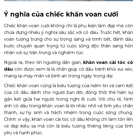
Ý nghĩa của chiếc khăn voan cưới
Chiếc khăn voan cưới không chỉ là phụ kiện làm đẹp mà còn
chứa đựng nhiều ý nghĩa sâu sắc với cô dâu. Trước hết, khăn
voan tượng trưng cho sự trong sáng và trinh tiết, đánh dấu
bước chuyển quan trọng từ cuộc sống độc thân sang hôn
nhân với sự trân trọng và nghiêm túc.
Ngoài ra, theo tín ngưỡng dân gian,
khăn voan cài tóc cô
dâu
còn được xem là lá chắn giúp cô dâu tránh khỏi xui xẻo,
mang lại may mắn và bình an trong ngày trọng đại.
Chiếc khăn voan cũng là biểu tượng của niềm tin và cam kết
của cô dâu dành cho người bạn đời, đồng thời thể hiện sự
gắn kết giữa hai người trong nghi lễ cưới. Với chú rể, hình
ảnh cô dâu trong khăn voan là lời nhắc nhở về tình yêu chân
thành, sự hy sinh và trách nhiệm trong cuộc sống chung.
Chính vì vậy, khăn voan cài tóc cô dâu không chỉ làm tôn lên
vẻ đẹp kiêu sa mà còn là biểu tượng thiêng liêng của tình
yêu và hạnh phúc.