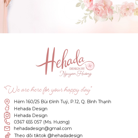
GẬT ĐẦU NHÉ NÀNG !
(Click vào đây để He và Nàng có 1 cuộc hẹn nà)
“We are here for your happy day”
Hẻm 160/25 Bùi Đình Tuý, P.12, Q. Bình Thạnh
Hehada Design
Hehada Design
0367 655 057 (Ms. Hương)
hehadadesign@gmail.com
Theo dõi tiktok @hehadadesign