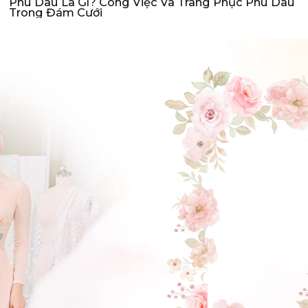
Phù Dâu Là Gì? Công Việc Và Trang Phục Phù Dâu
Trong Đám Cưới
ĐẶT LỊCH HẸN