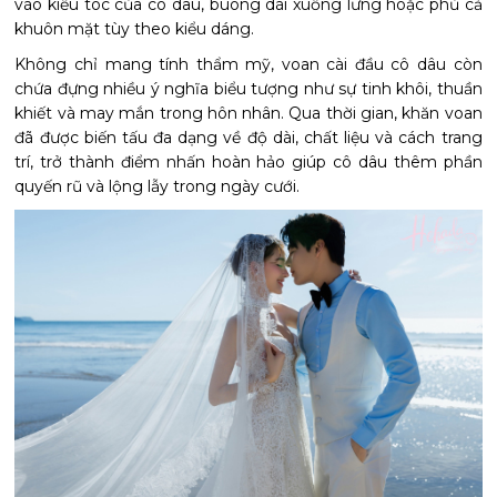
vào kiểu tóc của cô dâu, buông dài xuống lưng hoặc phủ cả
khuôn mặt tùy theo kiểu dáng.
Không chỉ mang tính thẩm mỹ, voan cài đầu cô dâu còn
chứa đựng nhiều ý nghĩa biểu tượng như sự tinh khôi, thuần
khiết và may mắn trong hôn nhân. Qua thời gian, khăn voan
đã được biến tấu đa dạng về độ dài, chất liệu và cách trang
trí, trở thành điểm nhấn hoàn hảo giúp cô dâu thêm phần
quyến rũ và lộng lẫy trong ngày cưới.