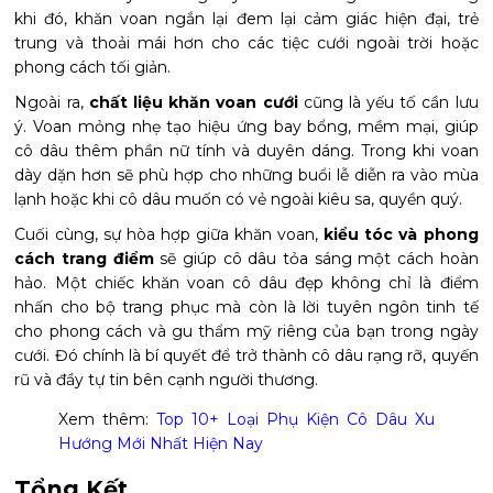
khi đó, khăn voan ngắn lại đem lại cảm giác hiện đại, trẻ
trung và thoải mái hơn cho các tiệc cưới ngoài trời hoặc
phong cách tối giản.
Ngoài ra,
chất liệu khăn voan cưới
cũng là yếu tố cần lưu
ý. Voan mỏng nhẹ tạo hiệu ứng bay bổng, mềm mại, giúp
cô dâu thêm phần nữ tính và duyên dáng. Trong khi voan
dày dặn hơn sẽ phù hợp cho những buổi lễ diễn ra vào mùa
lạnh hoặc khi cô dâu muốn có vẻ ngoài kiêu sa, quyền quý.
Cuối cùng, sự hòa hợp giữa khăn voan,
kiểu tóc và phong
cách trang điểm
sẽ giúp cô dâu tỏa sáng một cách hoàn
hảo. Một chiếc khăn voan cô dâu đẹp không chỉ là điểm
nhấn cho bộ trang phục mà còn là lời tuyên ngôn tinh tế
cho phong cách và gu thẩm mỹ riêng của bạn trong ngày
cưới. Đó chính là bí quyết để trở thành cô dâu rạng rỡ, quyến
rũ và đầy tự tin bên cạnh người thương.
Xem thêm:
Top 10+ Loại Phụ Kiện Cô Dâu Xu
Hướng Mới Nhất Hiện Nay
Tổng Kết