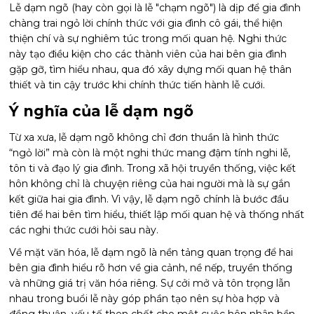
Lễ dạm ngõ (hay còn gọi là lễ "chạm ngõ") là dịp để gia đình
chàng trai ngỏ lời chính thức với gia đình cô gái, thể hiện
thiện chí và sự nghiêm túc trong mối quan hệ. Nghi thức
này tạo điều kiện cho các thành viên của hai bên gia đình
gặp gỡ, tìm hiểu nhau, qua đó xây dựng mối quan hệ thân
thiết và tin cậy trước khi chính thức tiến hành lễ cưới.
Ý nghĩa của lễ dạm ngõ
Từ xa xưa, lễ dạm ngõ không chỉ đơn thuần là hình thức
“ngỏ lời” mà còn là một nghi thức mang đậm tính nghi lễ,
tôn ti và đạo lý gia đình. Trong xã hội truyền thống, việc kết
hôn không chỉ là chuyện riêng của hai người mà là sự gắn
kết giữa hai gia đình. Vì vậy, lễ dạm ngõ chính là bước đầu
tiên để hai bên tìm hiểu, thiết lập mối quan hệ và thống nhất
các nghi thức cưới hỏi sau này.
Về mặt văn hóa, lễ dạm ngõ là nền tảng quan trọng để hai
bên gia đình hiểu rõ hơn về gia cảnh, nề nếp, truyền thống
và những giá trị văn hóa riêng. Sự cởi mở và tôn trọng lẫn
nhau trong buổi lễ này góp phần tạo nên sự hòa hợp và