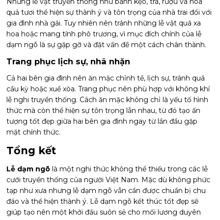
Những lễ vật truyền thống như bánh kẹo, trà, rượu và hoa
quả tươi thể hiện sự thành ý và tôn trọng của nhà trai đối với
gia đình nhà gái. Tuy nhiên nên tránh những lễ vật quá xa
hoa hoặc mang tính phô trương, vì mục đích chính của lễ
dạm ngõ là sự gặp gỡ và đặt vấn đề một cách chân thành.
Trang phục lịch sự, nhã nhặn
Cả hai bên gia đình nên ăn mặc chỉnh tề, lịch sự, tránh quá
cầu kỳ hoặc xuề xòa. Trang phục nên phù hợp với không khí
lễ nghi truyền thống. Cách ăn mặc không chỉ là yếu tố hình
thức mà còn thể hiện sự tôn trọng lẫn nhau, từ đó tạo ấn
tượng tốt đẹp giữa hai bên gia đình ngay từ lần đầu gặp
mặt chính thức.
Tổng kết
Lễ dạm ngõ
là một nghi thức không thể thiếu trong các lễ
cưới truyền thống của người Việt Nam. Mặc dù không phức
tạp như xưa nhưng lễ dạm ngõ vẫn cần được chuẩn bị chu
đáo và thể hiện thành ý. Lễ dạm ngõ kết thúc tốt đẹp sẽ
giúp tạo nên một khởi đầu suôn sẻ cho mối lương duyên