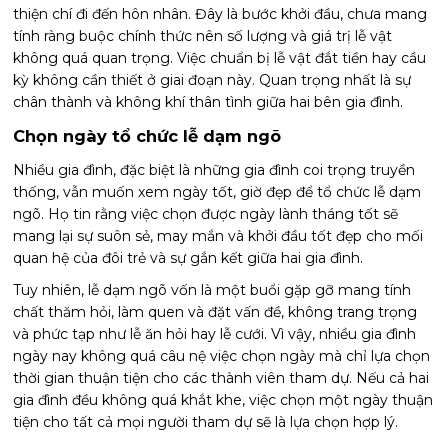
thiện chí đi đến hôn nhân. Đây là bước khởi đầu, chưa mang
tính ràng buộc chính thức nên số lượng và giá trị lễ vật
không quá quan trọng. Việc chuẩn bị lễ vật đắt tiền hay cầu
kỳ không cần thiết ở giai đoạn này. Quan trọng nhất là sự
chân thành và không khí thân tình giữa hai bên gia đình.
Chọn ngày tổ chức lễ dạm ngõ
Nhiều gia đình, đặc biệt là những gia đình coi trọng truyền
thống, vẫn muốn xem ngày tốt, giờ đẹp để tổ chức lễ dạm
ngõ. Họ tin rằng việc chọn được ngày lành tháng tốt sẽ
mang lại sự suôn sẻ, may mắn và khởi đầu tốt đẹp cho mối
quan hệ của đôi trẻ và sự gắn kết giữa hai gia đình.
Tuy nhiên, lễ dạm ngõ vốn là một buổi gặp gỡ mang tính
chất thăm hỏi, làm quen và đặt vấn đề, không trang trọng
và phức tạp như lễ ăn hỏi hay lễ cưới. Vì vậy, nhiều gia đình
ngày nay không quá câu nệ việc chọn ngày mà chỉ lựa chọn
thời gian thuận tiện cho các thành viên tham dự. Nếu cả hai
gia đình đều không quá khắt khe, việc chọn một ngày thuận
tiện cho tất cả mọi người tham dự sẽ là lựa chọn hợp lý.