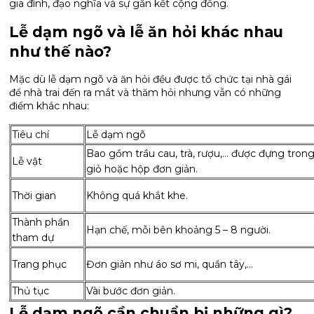
gia đình, đạo nghĩa và sự gắn kết cộng đồng.
Lễ dạm ngõ và lễ ăn hỏi khác nhau
như thế nào?
Mặc dù lễ dạm ngõ và ăn hỏi đều được tổ chức tại nhà gái
để nhà trai đến ra mắt và thăm hỏi nhưng vẫn có những
điểm khác nhau:
Tiêu chí
Lễ dạm ngõ
Bao gồm trầu cau, trà, rượu,… được đựng tron
Lễ vật
giỏ hoặc hộp đơn giản.
Thời gian
Không quá khắt khe.
Thành phần
Hạn chế, mỗi bên khoảng 5 – 8 người.
tham dự
Trang phục
Đơn giản như áo sơ mi, quần tây,…
Thủ tục
Vài bước đơn giản.
Lễ dạm ngõ cần chuẩn bị những gì?