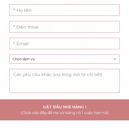
GẬT ĐẦU NHÉ NÀNG !
(Click vào đây để He và Nàng có 1 cuộc hẹn nà)