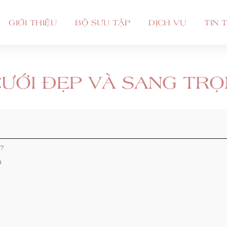
GIỚI THIỆU
BỘ SƯU TẬP
DỊCH VỤ
TIN 
CƯỚI ĐẸP VÀ SANG TR
g?
a