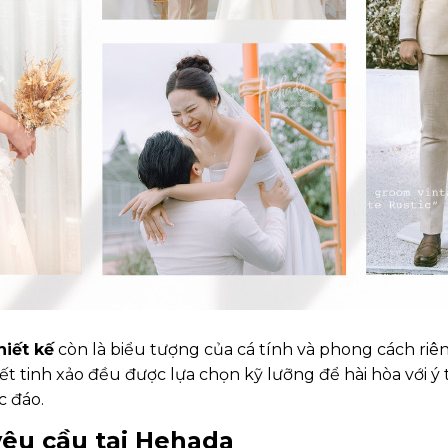
hiết kế
còn là biểu tượng của cá tính và phong cách riê
 kết tinh xảo đều được lựa chọn kỹ lưỡng để hài hòa với ý
c đáo.
 yêu cầu tại Hehada