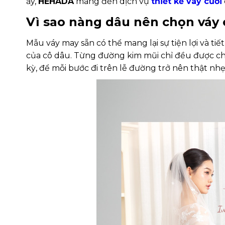
ấy,
HEHADA
mang đến dịch vụ
thiết kế váy cưới
Vì sao nàng dâu nên chọn váy c
Mẫu váy may sẵn có thể mang lại sự tiện lợi và tiế
của cô dâu. Từng đường kim mũi chỉ đều được chă
kỳ, để mỗi bước đi trên lễ đường trở nên thật nh