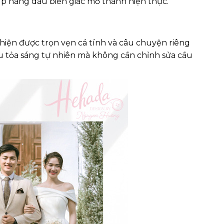
úp nàng dâu biến giấc mơ thành hiện thực.
hiện được trọn vẹn cá tính và câu chuyện riêng
âu tỏa sáng tự nhiên mà không cần chỉnh sửa cầu