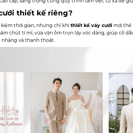
cao cấp, sang trọng cùng quy trình làm việc từ xa để gi
ưới thiết kế riêng?
t kiệm thời gian, nhưng chỉ khi
thiết kế váy cưới
mới thể 
m chút tỉ mỉ, vừa vặn ôm trọn lấy vóc dáng, giúp cô d
ẹ nhàng và thanh thoát.