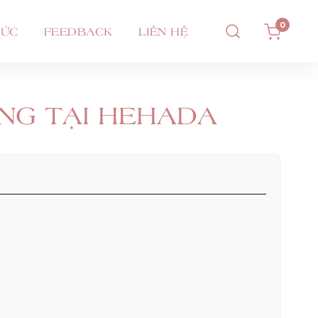
0
TỨC
FEEDBACK
LIÊN HỆ
ỌNG TẠI HEHADA