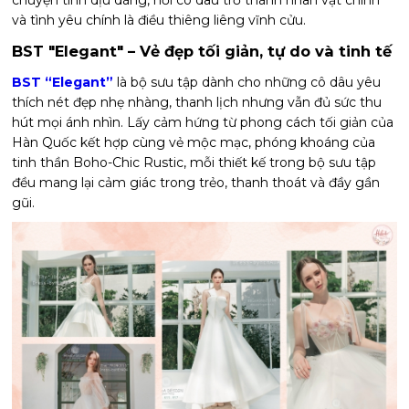
chuyện tình dịu dàng, nơi cô dâu trở thành nhân vật chính
và tình yêu chính là điều thiêng liêng vĩnh cửu.
BST "Elegant" – Vẻ đẹp tối giản, tự do và tinh tế
BST “Elegant”
là bộ sưu tập dành cho những cô dâu yêu
thích nét đẹp nhẹ nhàng, thanh lịch nhưng vẫn đủ sức thu
hút mọi ánh nhìn. Lấy cảm hứng từ phong cách tối giản của
Hàn Quốc kết hợp cùng vẻ mộc mạc, phóng khoáng của
tinh thần Boho-Chic Rustic, mỗi thiết kế trong bộ sưu tập
đều mang lại cảm giác trong trẻo, thanh thoát và đầy gần
gũi.