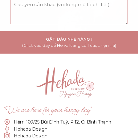
GẬT ĐẦU NHÉ NÀNG !
(Click vào đây để He và Nàng có 1 cuộc hẹn nà)
“We are here for your happy day”
Hẻm 160/25 Bùi Đình Tuý, P.12, Q. Bình Thạnh
Hehada Design
Hehada Design