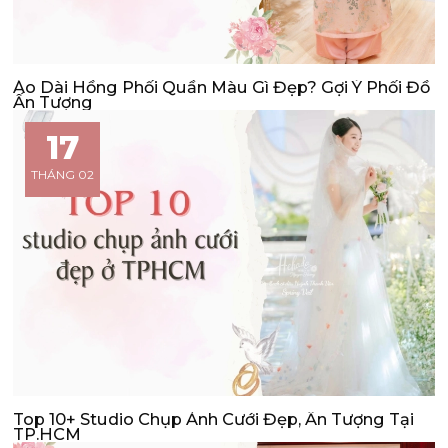
Áo Dài Hồng Phối Quần Màu Gì Đẹp? Gợi Ý Phối Đồ
Ấn Tượng
17
THÁNG 02
Top 10+ Studio Chụp Ảnh Cưới Đẹp, Ấn Tượng Tại
TP.HCM