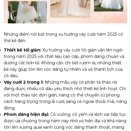
Những điểm nổi bật trong xu hướng váy cưới năm 2025 có
thể kể đến:
Thiết kế tối giản:
Xu hướng váy cưới tối giản vẫn lên ngôi
trong năm 2025 với chất liệu cao cấp, phom dáng chuẩn và
đường cắt tinh tế. Không cần chi tiết rườm rà, những thiết
kế này giúp tôn lên vóc dáng tự nhiên và vẻ thanh lịch của
cô dâu.
Váy cưới 2 trong 1:
Những mẫu váy có phần tà tháo rời
đang được nhiều cô dâu yêu thích nhờ thiết kế linh hoạt. Chỉ
với một thao tác đơn giản, nàng có thể chuyển từ phong
cách trang trọng trong lễ cưới sang vẻ ngoài thoải mái, năng
động.
Phom dáng hiện đại:
Cổ vuông, cổ yếm và lệch vai tiếp tục
được ưa chuộng trong năm nay nhờ vẻ hiện đại và khả năng
tôn lên xương quai xanh cùng vóc dáng thanh thoát, mang