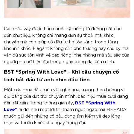
Các mẫu váy được trau chuốt kỹ lưỡng từ đường cắt cho
đến chất liệu, không chỉ mang đến sự thoải mái khi di
chuyển mà còn giúp cô dâu tự tin tỏa sáng trong từng
khoảnh khắc. Elegant không cần phô trương hay cầu kỳ mà
vẫn đủ sức tôn vinh vẻ đẹp riêng, nhẹ nhàng mà sâu sắc của
người phụ nữ hiện đại trong ngày trọng đại của mình.
BST “Spring With Love” – Khi câu chuyện cổ
tích bắt đầu từ ánh nhìn đầu tiên
Một cơn mưa đầu mùa vừa ghé qua, mang theo hương vị
dịu dàng của đất trời chuyển mình, báo hiệu mùa cưới đang
đến rất gần. Trong không gian ấy,
BST “Spring With
Love”
ra đời như một lời thì thầm ngọt ngào mà HEHADA
muốn gửi đến những cô dâu đang tìm kiếm vẻ đẹp lãng
mạn và thuần khiết cho ngày trọng đại.