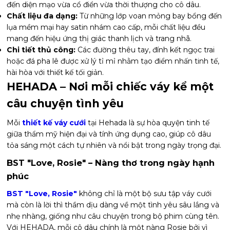
đến diện mạo vừa cổ điển vừa thời thượng cho cô dâu.
Chất liệu đa dạng:
Từ những lớp voan mỏng bay bổng đến
lụa mềm mại hay satin nhám cao cấp, mỗi chất liệu đều
mang đến hiệu ứng thị giác thanh lịch và trang nhã.
Chi tiết thủ công:
Các đường thêu tay, đính kết ngọc trai
hoặc đá pha lê được xử lý tỉ mỉ nhằm tạo điểm nhấn tinh tế,
hài hòa với thiết kế tối giản.
HEHADA – Nơi mỗi chiếc váy kể một
câu chuyện tình yêu
Mỗi
thiết kế váy cưới
tại Hehada là sự hòa quyện tinh tế
giữa thẩm mỹ hiện đại và tính ứng dụng cao, giúp cô dâu
tỏa sáng một cách tự nhiên và nổi bật trong ngày trọng đại.
BST "Love, Rosie" – Nàng thơ trong ngày hạnh
phúc
BST "Love, Rosie"
không chỉ là một bộ sưu tập váy cưới
mà còn là lời thì thầm dịu dàng về một tình yêu sâu lắng và
nhẹ nhàng, giống như câu chuyện trong bộ phim cùng tên.
Với HEHADA, mỗi cô dâu chính là một nàng Rosie bởi vì