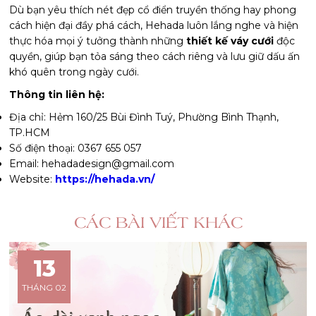
Dù bạn yêu thích nét đẹp cổ điển truyền thống hay phong
cách hiện đại đầy phá cách, Hehada luôn lắng nghe và hiện
thực hóa mọi ý tưởng thành những
thiết kế váy cưới
độc
quyền, giúp bạn tỏa sáng theo cách riêng và lưu giữ dấu ấn
khó quên trong ngày cưới.
Thông tin liên hệ:
Địa chỉ: Hẻm 160/25 Bùi Đình Tuý, Phường Bình Thạnh,
TP.HCM
Số điện thoại: 0367 655 057
Email: hehadadesign@gmail.com
Website:
https://hehada.vn/
CÁC BÀI VIẾT KHÁC
13
THÁNG 02