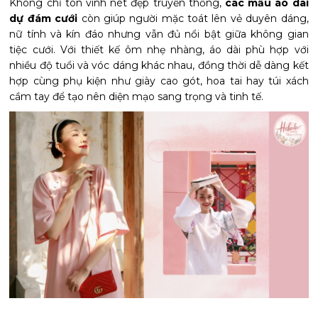
Không chỉ tôn vinh nét đẹp truyền thống,
các mẫu
áo dài
dự đám cưới
còn giúp người mặc toát lên vẻ duyên dáng,
nữ tính và kín đáo nhưng vẫn đủ nổi bật giữa không gian
tiệc cưới. Với thiết kế ôm nhẹ nhàng, áo dài phù hợp với
nhiều độ tuổi và vóc dáng khác nhau, đồng thời dễ dàng kết
hợp cùng phụ kiện như giày cao gót, hoa tai hay túi xách
cầm tay để tạo nên diện mạo sang trọng và tinh tế.