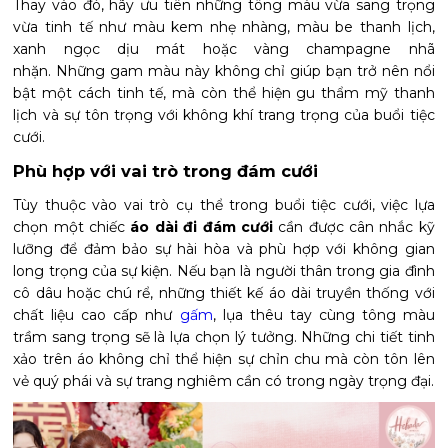
Thay vào đó, hãy ưu tiên những tông màu vừa sang trọng
vừa tinh tế như màu kem nhẹ nhàng, màu be thanh lịch,
xanh ngọc dịu mát hoặc vàng champagne nhã
nhặn. Những gam màu này không chỉ giúp bạn trở nên nổi
bật một cách tinh tế, mà còn thể hiện gu thẩm mỹ thanh
lịch và sự tôn trọng với không khí trang trọng của buổi tiệc
cưới.
Phù hợp với vai trò trong đám cưới
Tùy thuộc vào vai trò cụ thể trong buổi tiệc cưới, việc lựa
chọn một chiếc
áo dài đi đám cưới
cần được cân nhắc kỹ
lưỡng để đảm bảo sự hài hòa và phù hợp với không gian
long trọng của sự kiện. Nếu bạn là người thân trong gia đình
cô dâu hoặc chú rể, những thiết kế áo dài truyền thống với
chất liệu cao cấp như
gấm
, lụa thêu tay cùng tông màu
trầm sang trọng sẽ là lựa chọn lý tưởng. Những chi tiết tinh
xảo trên áo không chỉ thể hiện sự chỉn chu mà còn tôn lên
vẻ quý phái và sự trang nghiêm cần có trong ngày trọng đại.