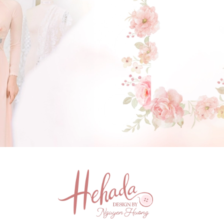
GẬT ĐẦU NHÉ NÀNG !
(Click vào đây để He và Nàng có 1 cuộc hẹn nà)