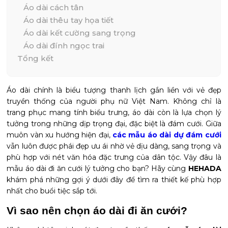
Áo dài cách tân
Áo dài thêu tay họa tiết
Áo dài kết cường sang trọng
Áo dài đính ngọc trai
Tổng kết
Áo dài chính là biểu tượng thanh lịch gắn liền với vẻ đẹp
truyền thống của người phụ nữ Việt Nam. Không chỉ là
trang phục mang tính biểu trưng, áo dài còn là lựa chọn lý
tưởng trong những dịp trọng đại, đặc biệt là đám cưới. Giữa
muôn vàn xu hướng hiện đại,
các mẫu áo dài dự đám cưới
vẫn luôn được phái đẹp ưu ái nhờ vẻ dịu dàng, sang trọng và
phù hợp với nét văn hóa đặc trưng của dân tộc. Vậy đâu là
mẫu áo dài đi ăn cưới lý tưởng cho bạn? Hãy cùng
HEHADA
khám phá những gợi ý dưới đây để tìm ra thiết kế phù hợp
nhất cho buổi tiệc sắp tới.
Vì sao nên chọn áo dài đi ăn cưới?