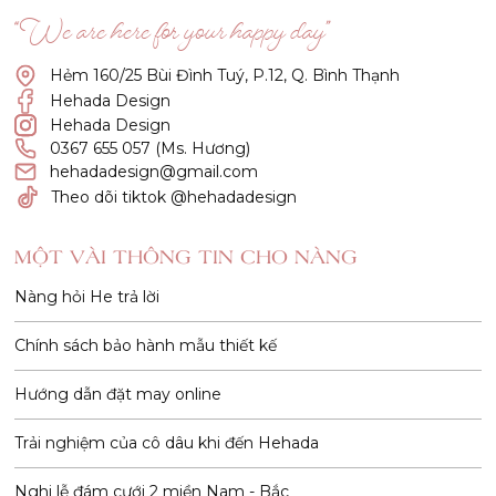
“We are here for your happy day”
Hẻm 160/25 Bùi Đình Tuý, P.12, Q. Bình Thạnh
Hehada Design
Hehada Design
0367 655 057 (Ms. Hương)
hehadadesign@gmail.com
Theo dõi tiktok @hehadadesign
MỘT VÀI THÔNG TIN CHO NÀNG
Nàng hỏi He trả lời
Chính sách bảo hành mẫu thiết kế
Hướng dẫn đặt may online
Trải nghiệm của cô dâu khi đến Hehada
Nghi lễ đám cưới 2 miền Nam - Bắc