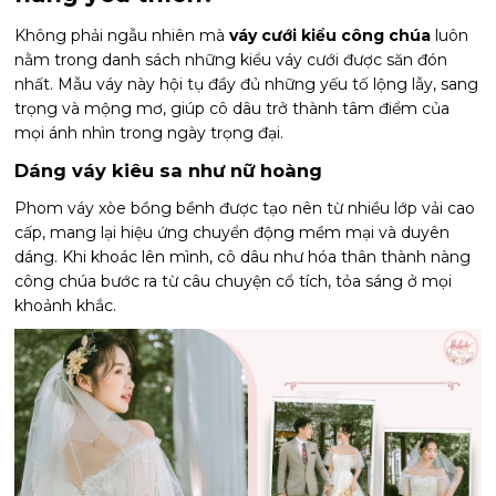
Không phải ngẫu nhiên mà
váy cưới kiểu công chúa
luôn
nằm trong danh sách những kiểu váy cưới được săn đón
nhất. Mẫu váy này hội tụ đầy đủ những yếu tố lộng lẫy, sang
trọng và mộng mơ, giúp cô dâu trở thành tâm điểm của
mọi ánh nhìn trong ngày trọng đại.
Dáng váy kiêu sa như nữ hoàng
Phom váy xòe bồng bềnh được tạo nên từ nhiều lớp vải cao
cấp, mang lại hiệu ứng chuyển động mềm mại và duyên
dáng. Khi khoác lên mình, cô dâu như hóa thân thành nàng
công chúa bước ra từ câu chuyện cổ tích, tỏa sáng ở mọi
khoảnh khắc.