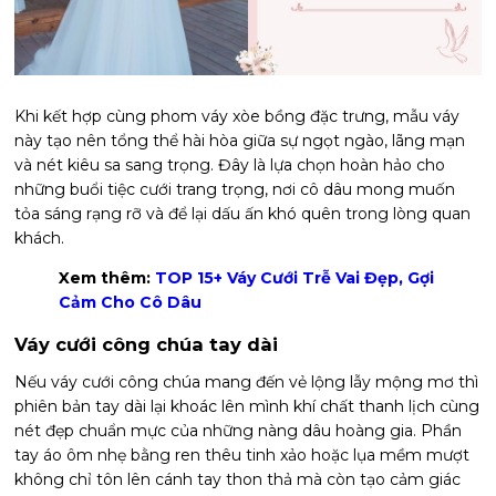
Khi kết hợp cùng phom váy xòe bồng đặc trưng, mẫu váy
này tạo nên tổng thể hài hòa giữa sự ngọt ngào, lãng mạn
và nét kiêu sa sang trọng. Đây là lựa chọn hoàn hảo cho
những buổi tiệc cưới trang trọng, nơi cô dâu mong muốn
tỏa sáng rạng rỡ và để lại dấu ấn khó quên trong lòng quan
khách.
Xem thêm:
TOP 15+ Váy Cưới Trễ Vai Đẹp, Gợi
Cảm Cho Cô Dâu
Váy cưới công chúa tay dài
Nếu váy cưới công chúa mang đến vẻ lộng lẫy mộng mơ thì
phiên bản tay dài lại khoác lên mình khí chất thanh lịch cùng
nét đẹp chuẩn mực của những nàng dâu hoàng gia. Phần
tay áo ôm nhẹ bằng ren thêu tinh xảo hoặc lụa mềm mượt
không chỉ tôn lên cánh tay thon thả mà còn tạo cảm giác