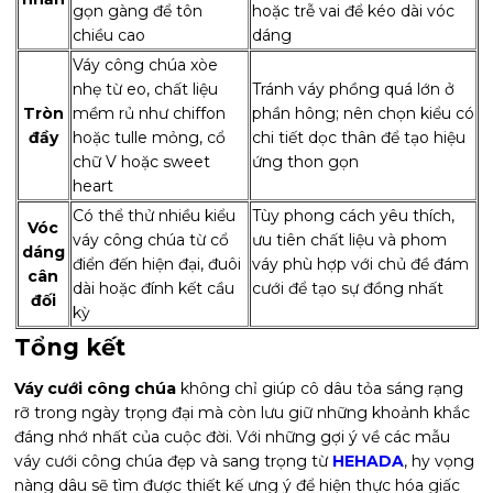
gọn gàng để tôn
hoặc trễ vai để kéo dài vóc
chiều cao
dáng
Váy công chúa xòe
nhẹ từ eo, chất liệu
Tránh váy phồng quá lớn ở
Tròn
mềm rủ như chiffon
phần hông; nên chọn kiểu có
đầy
hoặc tulle mỏng, cổ
chi tiết dọc thân để tạo hiệu
chữ V hoặc sweet
ứng thon gọn
heart
Có thể thử nhiều kiểu
Tùy phong cách yêu thích,
Vóc
váy công chúa từ cổ
ưu tiên chất liệu và phom
dáng
điển đến hiện đại, đuôi
váy phù hợp với chủ đề đám
cân
dài hoặc đính kết cầu
cưới để tạo sự đồng nhất
đối
kỳ
Tổng kết
Váy cưới công chúa
không chỉ giúp cô dâu tỏa sáng rạng
rỡ trong ngày trọng đại mà còn lưu giữ những khoảnh khắc
đáng nhớ nhất của cuộc đời. Với những gợi ý về các mẫu
váy cưới công chúa đẹp và sang trọng từ
HEHADA
, hy vọng
nàng dâu sẽ tìm được thiết kế ưng ý để hiện thực hóa giấc