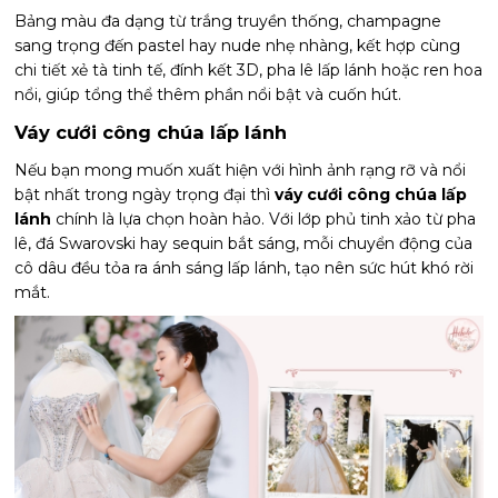
Bảng màu đa dạng từ trắng truyền thống, champagne
sang trọng đến pastel hay nude nhẹ nhàng, kết hợp cùng
chi tiết xẻ tà tinh tế, đính kết 3D, pha lê lấp lánh hoặc ren hoa
nổi, giúp tổng thể thêm phần nổi bật và cuốn hút.
Váy cưới công chúa lấp lánh
Nếu bạn mong muốn xuất hiện với hình ảnh rạng rỡ và nổi
bật nhất trong ngày trọng đại thì
váy cưới công chúa lấp
lánh
chính là lựa chọn hoàn hảo. Với lớp phủ tinh xảo từ pha
lê, đá Swarovski hay sequin bắt sáng, mỗi chuyển động của
cô dâu đều tỏa ra ánh sáng lấp lánh, tạo nên sức hút khó rời
mắt.