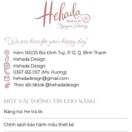
“We are here for your happy day”
Hẻm 160/25 Bùi Đình Tuý, P.12, Q. Bình Thạnh
Hehada Design
Hehada Design
0367 655 057 (Ms. Hương)
hehadadesign@gmail.com
Theo dõi tiktok @hehadadesign
MỘT VÀI THÔNG TIN CHO NÀNG
Nàng hỏi He trả lời
Chính sách bảo hành mẫu thiết kế