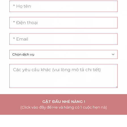
GẬT ĐẦU NHÉ NÀNG !
(Click vào đây để He và Nàng có 1 cuộc hẹn nà)