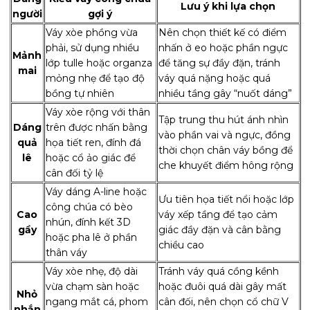
Lưu ý khi lựa chọn
người
gợi ý
Váy xòe phồng vừa
Nên chọn thiết kế có điểm
phải, sử dụng nhiều
nhấn ở eo hoặc phần ngực
Mảnh
lớp tulle hoặc organza
để tăng sự đầy đặn, tránh
mai
mỏng nhẹ để tạo độ
váy quá nặng hoặc quá
bồng tự nhiên
nhiều tầng gây “nuốt dáng”
Váy xòe rộng với thân
Tập trung thu hút ánh nhìn
Dáng
trên được nhấn bằng
vào phần vai và ngực, đồng
quả
họa tiết ren, đính đá
thời chọn chân váy bồng để
lê
hoặc cổ ảo giác để
che khuyết điểm hông rộng
cân đối tỷ lệ
Váy dáng A-line hoặc
Ưu tiên họa tiết nổi hoặc lớp
công chúa có bèo
Cao
váy xếp tầng để tạo cảm
nhún, đính kết 3D
gầy
giác đầy đặn và cân bằng
hoặc pha lê ở phần
chiều cao
thân váy
Váy xòe nhẹ, độ dài
Tránh váy quá cồng kềnh
vừa chạm sàn hoặc
hoặc đuôi quá dài gây mất
Nhỏ
ngang mắt cá, phom
cân đối, nên chọn cổ chữ V
nhắn