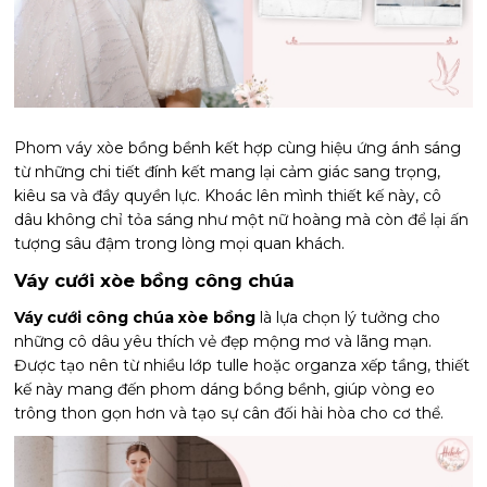
Phom váy xòe bồng bềnh kết hợp cùng hiệu ứng ánh sáng
từ những chi tiết đính kết mang lại cảm giác sang trọng,
kiêu sa và đầy quyền lực. Khoác lên mình thiết kế này, cô
dâu không chỉ tỏa sáng như một nữ hoàng mà còn để lại ấn
tượng sâu đậm trong lòng mọi quan khách.
Váy cưới xòe bồng công chúa
Váy cưới công chúa xòe bồng
là lựa chọn lý tưởng cho
những cô dâu yêu thích vẻ đẹp mộng mơ và lãng mạn.
Được tạo nên từ nhiều lớp tulle hoặc organza xếp tầng, thiết
kế này mang đến phom dáng bồng bềnh, giúp vòng eo
trông thon gọn hơn và tạo sự cân đối hài hòa cho cơ thể.