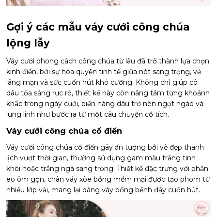
Gợi ý các mẫu váy cưới công chúa
lộng lẫy
Váy cưới phong cách công chúa từ lâu đã trở thành lựa chọn
kinh điển, bởi sự hòa quyện tinh tế giữa nét sang trọng, vẻ
lãng mạn và sức cuốn hút khó cưỡng. Không chỉ giúp cô
dâu tỏa sáng rực rỡ, thiết kế này còn nâng tầm từng khoảnh
khắc trong ngày cưới, biến nàng dâu trở nên ngọt ngào và
lung linh như bước ra từ một câu chuyện cổ tích.
Váy cưới công chúa cổ điển
Váy cưới công chúa cổ điển gây ấn tượng bởi vẻ đẹp thanh
lịch vượt thời gian, thường sử dụng gam màu trắng tinh
khôi hoặc trắng ngà sang trọng. Thiết kế đặc trưng với phần
eo ôm gọn, chân váy xòe bồng mềm mại được tạo phom từ
nhiều lớp vải, mang lại dáng váy bồng bềnh đầy cuốn hút.