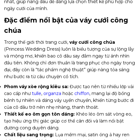
nhất, giúp nàng dâu dễ dàng lựa chọn thiết kế phù hợp cho
ngày cưới của mình.
Đặc điểm nổi bật của váy cưới công
chúa
Trong thế giới thời trang cưới,
váy cưới công chúa
(Princess Wedding Dress) luôn là biểu tượng của sự lộng lẫy
và mộng mơ, khiến bao cô dâu say đắm ngay từ ánh nhìn
đầu tiên. Không chỉ đơn thuần là trang phục cho ngày trọng
đại, đây còn là “tác phẩm nghệ thuật” giúp nàng tỏa sáng
như bước ra từ câu chuyện cổ tích.
Phom váy xòe rộng kiêu sa:
Được tạo nên từ nhiều lớp vải
cao cấp như
tulle
,
organza
hoặc
chiffon
, mang lại độ bồng
bềnh tự nhiên và dáng váy uyển chuyển, khiến từng bước đi
của cô dâu trở nên nhẹ nhàng, thanh thoát.
Thiết kế eo ôm gọn tôn dáng:
Khéo léo ôm sát vòng eo,
tạo hiệu ứng thị giác giúp cơ thể cân đối và làm nổi bật
đường cong duyên dáng.
Chất liệu sang trọng:
Lụa mềm mại, satin óng ả hay ren