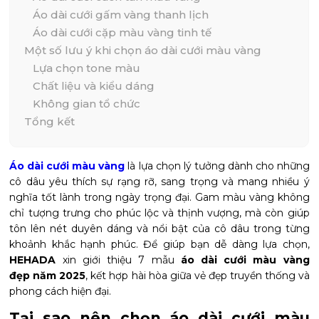
Áo dài cưới gấm vàng thanh lịch
Áo dài cưới cặp màu vàng tinh tế
Một số lưu ý khi chọn áo dài cưới màu vàng
Lựa chọn tone màu
Chất liệu và kiểu dáng
Không gian tổ chức
Tổng kết
Áo dài cưới màu vàng
là lựa chọn lý tưởng dành cho những
cô dâu yêu thích sự rạng rỡ, sang trọng và mang nhiều ý
nghĩa tốt lành trong ngày trọng đại. Gam màu vàng không
chỉ tượng trưng cho phúc lộc và thịnh vượng, mà còn giúp
tôn lên nét duyên dáng và nổi bật của cô dâu trong từng
khoảnh khắc hạnh phúc. Để giúp bạn dễ dàng lựa chọn,
HEHADA
xin giới thiệu 7 mẫu
áo dài cưới màu vàng
đẹp năm 2025
, kết hợp hài hòa giữa vẻ đẹp truyền thống và
phong cách hiện đại.
Tại sao nên chọn áo dài cưới màu