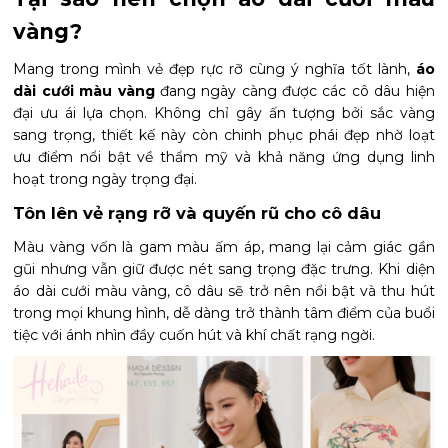
vàng?
Mang trong mình vẻ đẹp rực rỡ cùng ý nghĩa tốt lành,
áo
dài cưới màu vàng
đang ngày càng được các cô dâu hiện
đại ưu ái lựa chọn. Không chỉ gây ấn tượng bởi sắc vàng
sang trọng, thiết kế này còn chinh phục phái đẹp nhờ loạt
ưu điểm nổi bật về thẩm mỹ và khả năng ứng dụng linh
hoạt trong ngày trọng đại.
Tôn lên vẻ rạng rỡ và quyến rũ cho cô dâu
Màu vàng vốn là gam màu ấm áp, mang lại cảm giác gần
gũi nhưng vẫn giữ được nét sang trọng đặc trưng. Khi diện
áo dài cưới màu vàng, cô dâu sẽ trở nên nổi bật và thu hút
trong mọi khung hình, dễ dàng trở thành tâm điểm của buổi
tiệc với ánh nhìn đầy cuốn hút và khí chất rạng ngời.