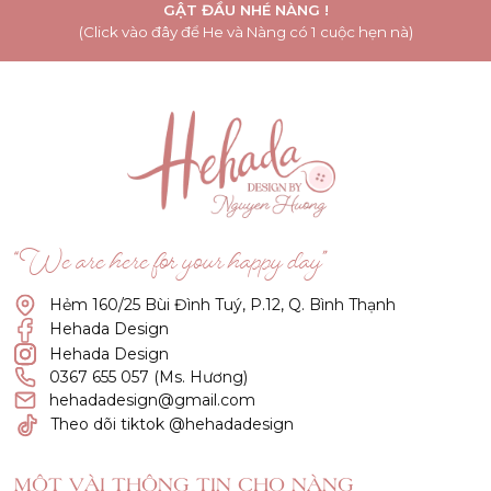
GẬT ĐẦU NHÉ NÀNG !
(Click vào đây để He và Nàng có 1 cuộc hẹn nà)
“We are here for your happy day”
Hẻm 160/25 Bùi Đình Tuý, P.12, Q. Bình Thạnh
Hehada Design
Hehada Design
0367 655 057 (Ms. Hương)
hehadadesign@gmail.com
Theo dõi tiktok @hehadadesign
MỘT VÀI THÔNG TIN CHO NÀNG