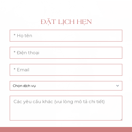
ĐẶT LỊCH HẸN