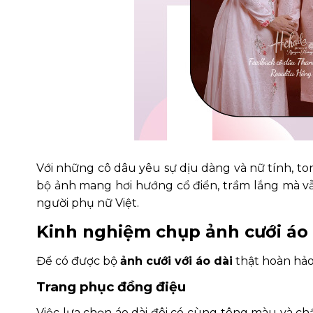
Với những cô dâu yêu sự dịu dàng và nữ tính, 
bộ ảnh mang hơi hướng cổ điển, trầm lắng mà vẫ
người phụ nữ Việt.
Kinh nghiệm chụp ảnh cưới áo 
Để có được bộ
ảnh cưới với áo dài
thật hoàn hảo
Trang phục đồng điệu
Việc lựa chọn áo dài đôi có cùng tông màu và chấ