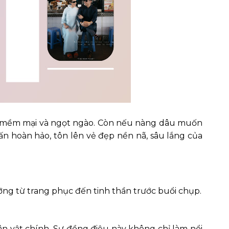
ác mềm mại và ngọt ngào. Còn nếu nàng dâu muốn
n hoàn hảo, tôn lên vẻ đẹp nền nã, sâu lắng của
ỡng từ trang phục đến tinh thần trước buổi chụp.
hân vật chính. Sự đồng điệu này không chỉ làm nổi