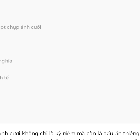
pt chụp ảnh cưới
 nghĩa
h tế
ảnh cưới không chỉ là kỷ niệm mà còn là dấu ấn thiêng