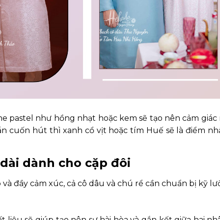
tone pastel như hồng nhạt hoặc kem sẽ tạo nên cảm gi
n cuốn hút thì xanh cổ vịt hoặc tím Huế sẽ là điểm nhấ
dài dành cho cặp đôi
 và đầy cảm xúc, cả cô dâu và chú rể cần chuẩn bị kỹ lư
t liệu sẽ giúp tạo nên sự hài hòa và gắn kết giữa hai n