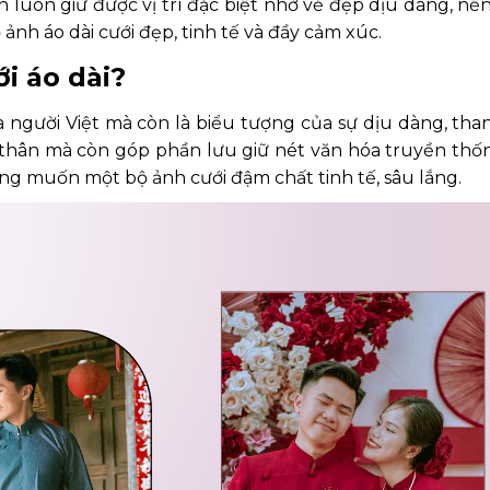
 luôn giữ được vị trí đặc biệt nhờ vẻ đẹp dịu dàng, nề
nh áo dài cưới đẹp, tinh tế và đầy cảm xúc.
i áo dài?
 người Việt mà còn là biểu tượng của sự dịu dàng, than
hân mà còn góp phần lưu giữ nét văn hóa truyền thống
ng muốn một bộ ảnh cưới đậm chất tinh tế, sâu lắng.