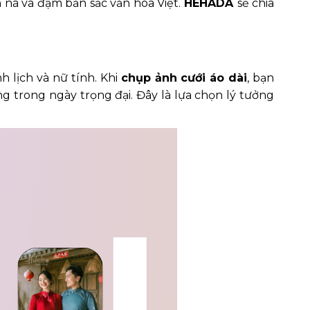
n nã và đậm bản sắc văn hóa Việt.
HEHADA
sẽ chia
h lịch và nữ tính. Khi
chụp ảnh cưới áo dài
, bạn
 trong ngày trọng đại. Đây là lựa chọn lý tưởng