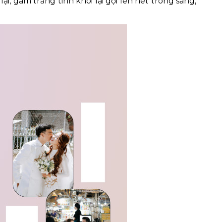
i, gam trắng tinh khôi lại gợi lên nét trong sáng,