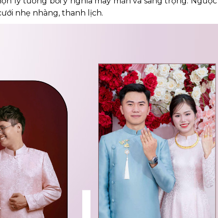
họn lý tưởng bởi ý nghĩa may mắn và sang trọng. Ngược lạ
cưới nhẹ nhàng, thanh lịch.