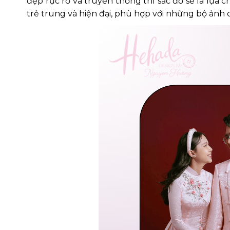
đẹp rực rỡ và truyền thống thì sắc đỏ sẽ là lựa c
trẻ trung và hiện đại, phù hợp với những bộ ảnh 